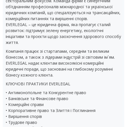
секторальним фокусом. Команда фірми є синергічним
об’єднанням професіоналів міжнародної та української
юридичних компаній, що спеціалізуються на трансакційних,
комерційних питаннях та вирішенні спорів.
EVERLEGAL – це юридична фірма, яка пропагує сталий
розвиток: підтримує зелену енергетику, екологічні
ініціативи та проєкти щодо заохочення здорового способу
життя.
Компанія працює зі стартапами, середнім та великим
бізнесом, а також з лідерами індустрій зі світовим ім`ям.
EVERLEGAL надає клієнтам високоякісні комерційні
юридичні поради, що засновані на глибокому розумінні
бізнесу кожного клієнта.
КЛЮЧОВІ ПРАКТИКИ EVERLEGAL
• Антимонопольне та Конкурентне право
• Банківське та Фінансове право
• Комерційні справи
• Корпоративне право та Злиття і Поглинання
• Вирішення спорів
• Трудове право