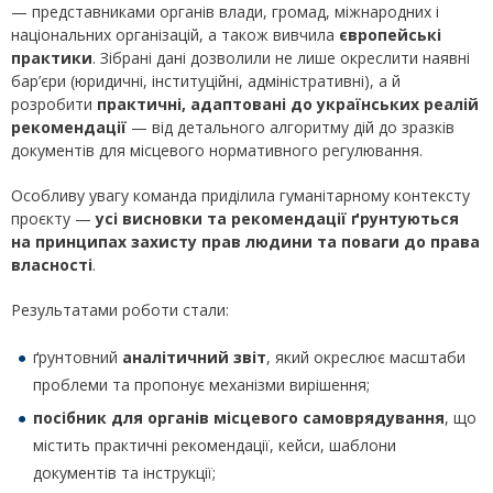
— представниками органів влади, громад, міжнародних і
національних організацій, а також вивчила
європейські
практики
. Зібрані дані дозволили не лише окреслити наявні
бар’єри (юридичні, інституційні, адміністративні), а й
розробити
практичні, адаптовані до українських реалій
рекомендації
— від детального алгоритму дій до зразків
документів для місцевого нормативного регулювання.
Особливу увагу команда приділила гуманітарному контексту
проєкту —
усі висновки та рекомендації ґрунтуються
на принципах захисту прав людини та поваги до права
власності
.
Результатами роботи стали:
ґрунтовний
аналітичний звіт
, який окреслює масштаби
проблеми та пропонує механізми вирішення;
посібник для органів місцевого самоврядування
, що
містить практичні рекомендації, кейси, шаблони
документів та інструкції;