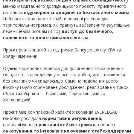
межах масштабного дослідницького проєкту, присвяченого
питанням
відумерлої спадщини та безхазяйного майна
.
Цей проєкт мав на меті знайти реальні рішення для
територіальних громад, які прагнуть забезпечити внутрішньо
переміщеним особам (ВПО)
доступ до безпечного,
належного та довготривалого житла
.
Проєкт реалізований за підтримки Банку розвитку KfW та
Уряду Німеччини.
Однією з ключових перепон для досягнення таких рішень є
складність із передачею у власність майна, яке залишилося
без власників чи спадкоємців. Саме на подолання цього
виклику і було спрямоване дослідження, реалізоване у трьох
областях України — Львівській, Тернопільській та
Хмельницькій.
Проєкт мав комплексний характер: команда EVERLEGAL
глибоко дослідила
нормативне регулювання
,
проаналізувала
практичні кейси з громад
, провела
анкетування та інтерв’ю з ключовими стейкхолдерами