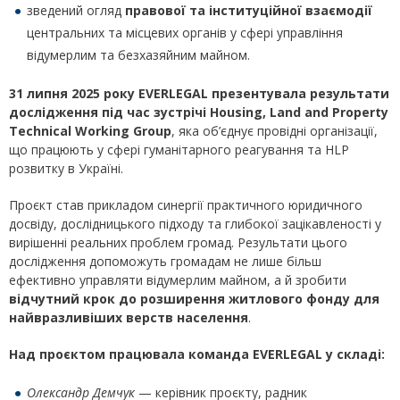
зведений огляд
правової та інституційної взаємодії
центральних та місцевих органів у сфері управління
відумерлим та безхазяйним майном.
31 липня 2025 року EVERLEGAL презентувала результати
дослідження під час зустрічі Housing, Land and Property
Technical Working Group
, яка об’єднує провідні організації,
що працюють у сфері гуманітарного реагування та HLP
розвитку в Україні.
Проєкт став прикладом синергії практичного юридичного
досвіду, дослідницького підходу та глибокої зацікавленості у
вирішенні реальних проблем громад. Результати цього
дослідження допоможуть громадам не лише більш
ефективно управляти відумерлим майном, а й зробити
відчутний крок до розширення житлового фонду для
найвразливіших верств населення
.
Над проєктом працювала команда EVERLEGAL у складі:
Олександр Демчук
— керівник проєкту, радник