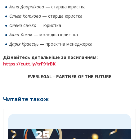
Анна Дворнікова
— старша юристка
Ольга Коткова
— старша юристка
Олена Сінько
— юристка
Алла Лисак
— молодша юристка
Дарія Кравець
— проєктна менеджерка
Дізнайтесь детальніше за посиланням:
https
://
cutt
.
ly
/
trF
91
rBK
.
EVERLEGAL - PARTNER OF THE FUTURE
Читайте також