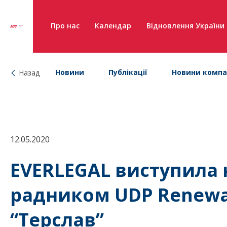
Про нас
Календар
Відновлення України
Новини
Публікації
Новини компа
Назад
12.05.2020
EVERLEGAL виступил
радником UDP Renewab
“Терслав”