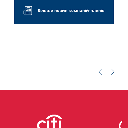
Більше новин компаній-членів