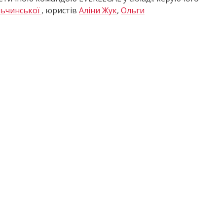
льчинської
, юристів
Аліни Жук
,
Ольги