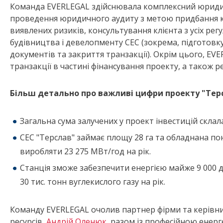
Команда EVERLEGAL здійснювала комплексний юриди
проведення юридичного аудиту з метою придбання кл
виявлених ризиків, консультування клієнта з усіх ре
будівництва і девелопменту СЕС (зокрема, підготов
документів та закриття транзакції). Окрім цього, EV
транзакції в частині фінансування проекту, а також р
Більш детально про важливі цифри проекту "Тер
Загальна сума залучених у проект інвестицій склал
СЕС "Терслав" займає площу 28 га та обладнана по
виробляти 23 275 МВт/год на рік.
Станція зможе забезпечити енергією майже 9 000 
30 тис. тонн вуглекислого газу на рік.
Команду EVERLEGAL очолив партнер фірми та керівни
ресурсів,
Андрій Оленюк
, разом із професійною енер