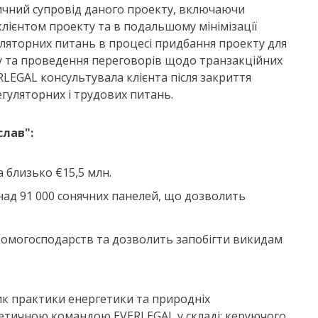
чний супровід даного проекту, включаючи
ієнтом проекту та в подальшому мінімізації
гуляторних питань в процесі придбання проекту для
ку та проведення переговорів щодо транзакційних
ERLEGAL консультувала клієнта після закриття
егуляторних і трудових питань.
слав":
а близько €15,5 млн.
над 91 000 сонячних панелей, що дозволить
домогосподарств та дозволить запобігти викидам
к практики енергетики та природніх
гетичною командою EVERLEGAL у складі: керуючого