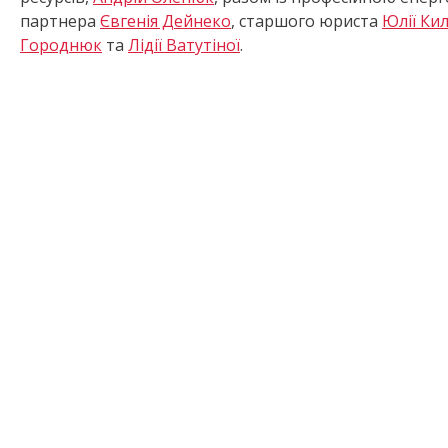
партнера
Євгенія Дейнеко
, старшого юриста
Юлії Ки
Городнюк
та
Лідії Ватутіної
.