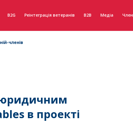
B2G
Реінтеграція ветеранів
B2B
Медіа
Член
ній-членів
а юридичним
les в проекті