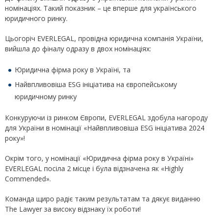
номінаціях. Такий показник – це вперше для українського
юридичного ринку.
Цьогоріч EVERLEGAL, провідна юридична компанія України,
вийшла до фіналу одразу в двох номінаціях:
Юридична фірма року в Україні, та
Найвпливовіша ESG ініціатива на європейському
юридичному ринку
Конкуруючи із ринком Європи, EVERLEGAL здобула нагороду
для України в номінації «Найвпливовіша ESG ініціатива 2024
року»!
Окрім того, у номінації «Юридична фірма року в Україні»
EVERLEGAL посіла 2 місце і була відзначена як «Highly
Commended».
Команда щиро радіє таким результатам та дякує виданню
The Lawyer за високу відзнаку їх роботи!