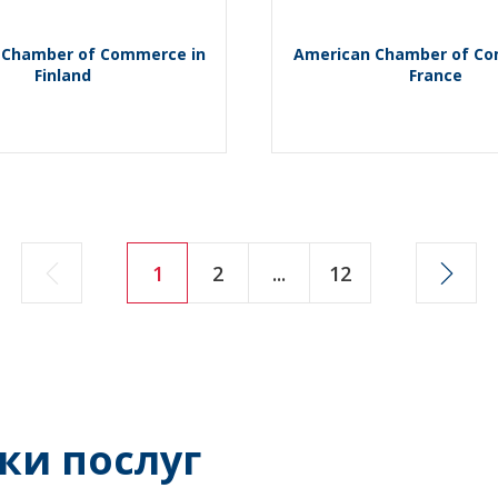
 Chamber of Commerce in
American Chamber of Co
Finland
France
1
2
...
12
ки послуг