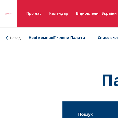
Про нас
Календар
Відновлення України
Нові компанії-члени Палати
Список чл
Назад
П