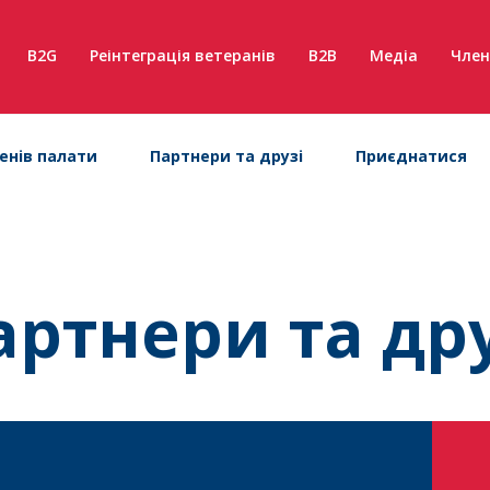
B2G
Реінтеграція ветеранів
B2B
Медіа
Член
енів палати
Партнери та друзі
Приєднатися
артнери та дру