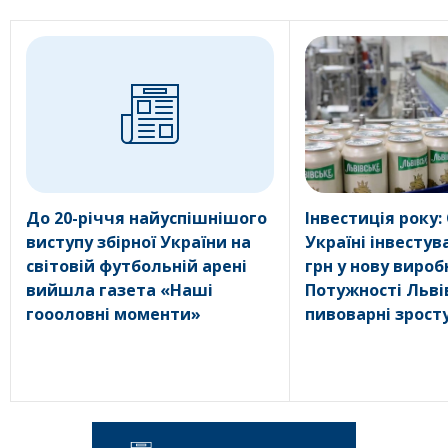
До 20-річчя найуспішнішого
Інвестиція року: 
виступу збірної України на
Україні інвестув
світовій футбольній арені
грн у нову вироб
вийшла газета «Наші
Потужності Льві
гоооловні моменти»
пивоварні зрост