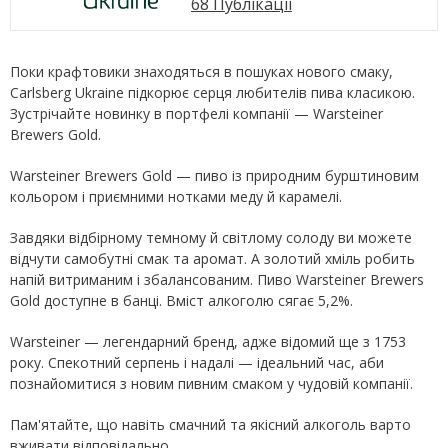
68 Публікації
Поки крафтовики знаходяться в пошуках нового смаку,
Carlsberg Ukraine підкорює серця любителів пива класикою.
Зустрічайте новинку в портфелі компанії — Warsteiner
Brewers Gold.
Warsteiner Brewers Gold — пиво із природним бурштиновим
кольором і приємними нотками меду й карамелі.
Завдяки відбірному темному й світлому солоду ви можете
відчути самобутні смак та аромат. А золотий хміль робить
напій витриманим і збалансованим. Пиво Warsteiner Brewers
Gold доступне в банці. Вміст алкоголю сягає 5,2%.
Warsteiner — легендарний бренд, адже відомий ще з 1753
року. Спекотний серпень і надалі — ідеальний час, аби
познайомитися з новим пивним смаком у чудовій компанії.
Пам'ятайте, що навіть смачний та якісний алкоголь варто
вживати відповідально.