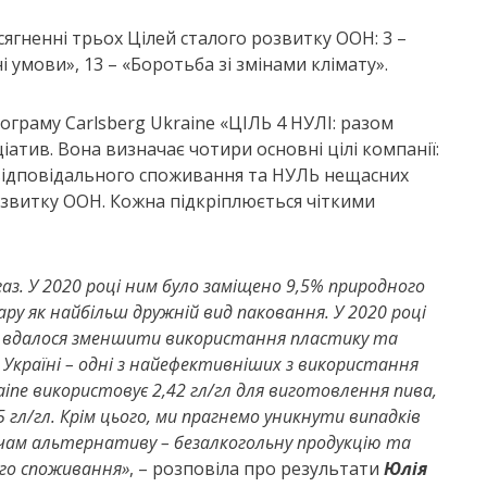
сягненні трьох Цілей сталого розвитку ООН: 3 –
і умови», 13 – «Боротьба зі змінами клімату».
ограму Carlsberg Ukraine «ЦІЛЬ 4 НУЛІ: разом
атив. Вона визначає чотири основні цілі компанії:
звідповідального споживання та НУЛЬ нещасних
озвитку ООН. Кожна підкріплюється чіткими
іогаз. У 2020 році ним було заміщено 9,5% природного
ру як найбільш дружній вид паковання. У 2020 році
Нам вдалося зменшити використання пластику та
в Україні – одні з найефективніших з використання
raine використовує 2,42 гл/гл для виготовлення пива,
 гл/гл. Крім цього, ми прагнемо уникнути випадків
ачам альтернативу – безалкогольну продукцію та
ого споживання»
, – розповіла про результати
Юлія