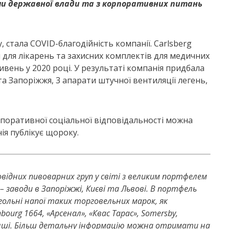
ми державної влади та з корпоративних питань
 стала COVID-благодійність компанії. Carlsberg
для лікарень та захисних комплектів для медичних
ивень у 2020 році. У результаті компанія придбала
та Запоріжжя, 3 апарати штучної вентиляції легень,
орпоративної соціальної відповідальності можна
нія публікує щороку.
ровідних пивоварних груп у світі з великим портфелем
e – заводи в Запоріжжі, Києві та Львові. В портфель
огольні напої таких торговельних марок, як
enbourg 1664, «Арсенал», «Квас Тарас», Somersby,
нші.
Більш детальну інформацію можна отримати на