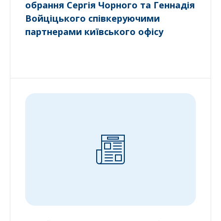
обрання Сергія Чорного та Геннадія
Войціцького співкеруючими
партнерами київського офісу