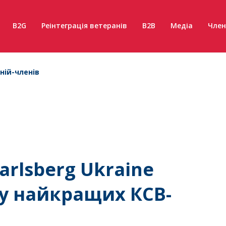
B2G
Реінтеграція ветеранів
B2B
Медіа
Член
ній-членів
arlsberg Ukraine
у найкращих КСВ-