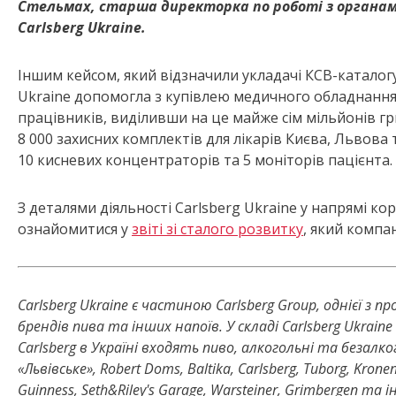
Стельмах, старша директорка по роботі з органа
Carlsberg Ukraine.
Іншим кейсом, який відзначили укладачі КСВ-каталогу,
Ukraine допомогла з купівлею медичного обладнання 
працівників, виділивши на це майже сім мільйонів гр
8 000 захисних комплектів для лікарів Києва, Львова 
10 кисневих концентраторів та 5 моніторів пацієнта.
З деталями діяльності Carlsberg Ukraine у напрямі к
ознайомитися у
звіті зі сталого розвитку
, який компа
Carlsberg Ukraine
є частиною Carlsberg Group, однієї з п
брендів пива та інших напоїв.
У
складі Carlsberg Ukrain
Carlsberg в Україні входять пиво, алкогольні та безалк
«Львівське», Robert Doms, Baltika, Carlsberg, Tuborg, Kron
Guinness, Seth&Riley's Garage, Warsteiner, Grimbergen та і