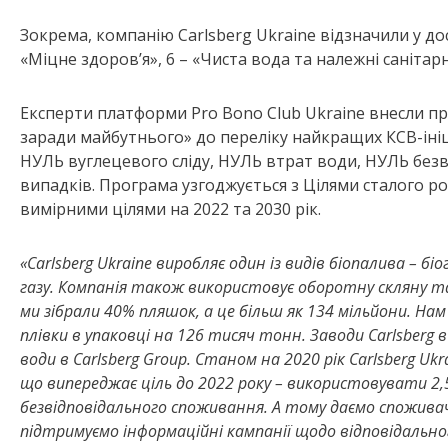
Зокрема, компанію Carlsberg Ukraine відзначили у до
«Міцне здоров’я», 6 – «Чиста вода та належні санітарн
Експерти платформи Pro Bono Club Ukraine внесли пр
заради майбутнього» до переліку найкращих КСВ-ініці
НУЛЬ вуглецевого сліду, НУЛЬ втрат води, НУЛЬ бе
випадків. Програма узгоджується з Цілями сталого р
вимірними цілями на 2022 та 2030 рік.
«Carlsberg Ukraine виробляє один із видів біопалива – б
газу. Компанія також використовує оборотну скляну та
ми зібрали 40% пляшок, а це більш як 134 мільйони. 
плівки в упаковці на 126 тисяч тонн. Заводи Carlsberg 
води в Carlsberg Group. Станом на 2020 рік Carlsberg Uk
що випереджає ціль до 2022 року – використовувати 2,5
безвідповідального споживання. А тому даємо спожив
підтримуємо інформаційні кампанії щодо відповідальн