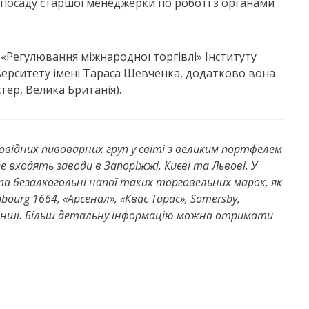
а посаду старшої менеджерки по роботі з органами
 «Регулювання міжнародної торгівлі» Інституту
верситету імені Тараса Шевченка, додатково вона
тер, Велика Британія).
 провідних пивоварних груп у світі з великим портфелем
ne входять заводи в Запоріжжі, Києві та Львові. У
 та безалкогольні напої таких торговельних марок, як
enbourg 1664, «Арсенал», «Квас Тарас», Somersby,
n та інші. Більш детальну інформацію можна отримати