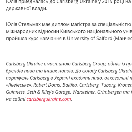
Юлія приєдналась до Carlsberg Ukraine у 2019 році н
державної влади.
Юлія Стельмах має диплом магістра за спеціальністю
міжнародних відносин Київського національного уні
пройшла курс навчання в University of Salford (Манчес
Carlsberg Ukraine є частиною Carlsberg Group, однієї із
брендів пива та інших напоїв.
До складу Carlsberg Ukrai
портфель Carlsberg в Україні входять пиво, алкогольні
«Львівське», Robert Doms, Baltika, Carlsberg, Tuborg, Kron
Guinness, Seth & Riley's Garage, Warsteiner, Grimberge
на сайті
carlsbergukraine.com
.