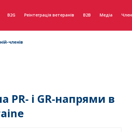
B2G
Реінтеграція ветеранів
B2B
Медіа
Член
ній-членів
а PR- і GR-напрями в
raine