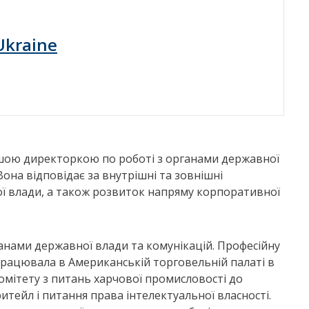
Ukraine
ршою директоркою по роботі з органами державної
Вона відповідає за внутрішні та зовнішні
ої влади, а також розвиток напряму корпоративної
рганами державної влади та комунікацій. Професійну
 працювала в Американській торговельній палаті в
омітету з питань харчової промисловості до
итейл і питання права інтелектуальної власності.