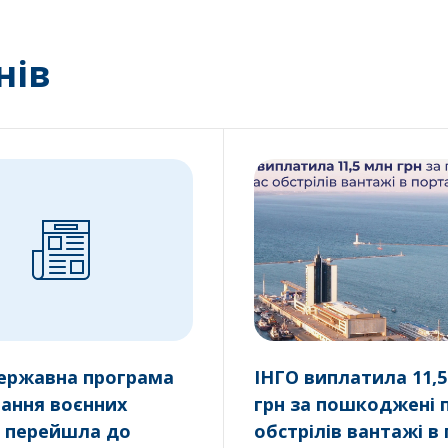
нів
державна програма
ІНГО виплатила 11,
вання воєнних
грн за пошкоджені п
в перейшла до
обстрілів вантажі в