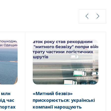
5 млн
«Митний безвіз»
ід час
прискорюється: українські
 портах
компанії нарощують