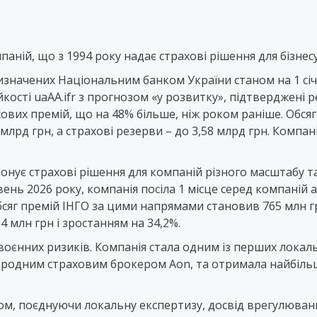
аній, що з 1994 року надає страхові рішення для бізнесу
изначених Національним банком України станом на 1 сі
кості uaAA.ifr з прогнозом «у розвитку», підтверджені 
хових премій, що на 48% більше, ніж роком раніше. Обся
5 млрд грн, а страхові резерви – до 3,58 млрд грн. Компа
понує страхові рішення для компаній різного масштабу т
вень 2026 року, компанія посіла 1 місце серед компаній 
Обсяг премій ІНГО за цими напрямами становив 765 млн г
4 млн грн і зростанням на 34,2%.
воєнних ризиків. Компанія стала одним із перших локал
народним страховим брокером Aon, та отримала найбільш
м, поєднуючи локальну експертизу, досвід врегулюванн