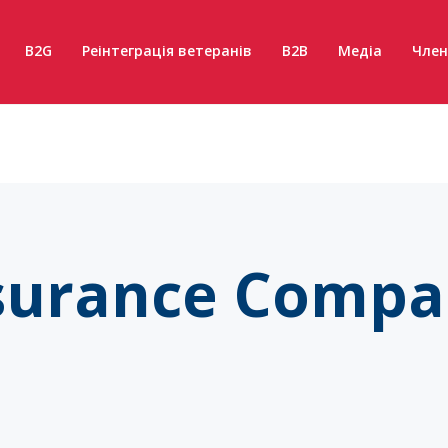
B2G
Реінтеграція ветеранів
B2B
Медіа
Член
surance Compan