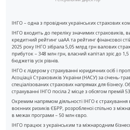
ІНГО – одна з провідних українських страхових комп
ІНГО входить до переліку значимих страховиків, в
кредитний рейтинг uaAA та рейтинг фінансової стій
2025 року ІНГО зібрала 5,05 млрд грн валових стра
прибуток – 348 млн грн, власний капітал зріс до 1,
бюджетів усіх рівнів.
ІНГО є лідером у страхуванні юридичних осіб і про
Асоціації Страховиків України (НАСУ) за січень-тра
спеціалізованих страхових напрямах для бізнесу. 
страхуванні ІНГО посіла 2 місце з обсягом премій 53
Окремим напрямом діяльності ІНГО є страхування 
воєнних ризиків ЄБРР, розробленої спільно з між
в межах програми – 50 млн євро.
ІНГО працює з українським та міжнародним бізнесо