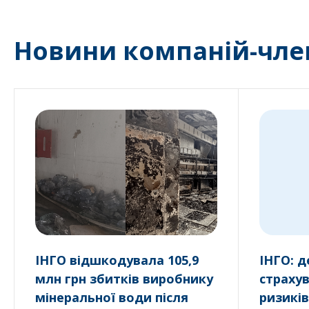
Новини компаній-чле
ІНГО відшкодувала 105,9
ІНГО: 
млн грн збитків виробнику
страху
мінеральної води після
ризикі