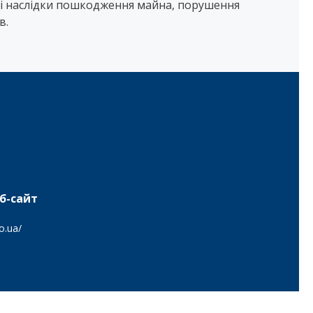
і наслідки пошкодження майна, порушення
в.
б-сайт
o.ua/