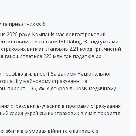
 та приватних осіб.
чня 2026 року. Компанія має довгостроковий
рейтинговим агентством IBI-Rating. За підсумками
г страхових виплат становив 2,21 млрд грн, чистий
нія також сплатила 223 млн грн податків до
а профілю діяльності. За даними Національної
асоціації у майновому страхуванні та
рн, приріст – 36,5%. У добровільному медичному
ьних страховиків-учасників програми страхування
ий серед українських страховиків ліміт покриття
я збитків в умовах війни та співпрацю з