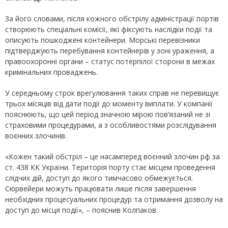
За його словами, після кожного обстрілу адміністрації портів
створюють спеціальні комісії, які фіксують наслідки події та
описують пошкоджені контейнери. Морські перевізники
підтверджують перебування контейнерів у зоні ураження, а
правоохоронні органи – статус потерпілої сторони в межах
кримінальних проваджень.
У середньому строк врегулювання таких справ не перевищує
трьох місяців від дати події до моменту виплати. У компанії
пояснюють, що цей період значною мірою пов’язаний не зі
страховими процедурами, а з особливостями розслідування
воєнних злочинів.
«Кожен такий обстріл – це насамперед воєнний злочин рф за
ст. 438 КК України. Територія порту стає місцем проведення
слідчих дій, доступ до якого тимчасово обмежується.
Сюрвейери можуть працювати лише після завершення
необхідних процесуальних процедур та отримання дозволу на
доступ до місця події», – пояснив Колпаков.