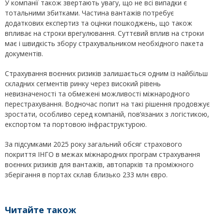
У компанії також звертають увагу, що не всі випадки є
тотальними збитками. Частина вантажів потребує
додаткових експертиз та оцінки пошкоджень, що також
впливає на строки врегулювання. Суттєвий вплив на строки
має і швидкість збору страхувальником необхідного пакета
документів.
Страхування воєнних ризиків залишається одним із найбільш
складних сегментів ринку через високий рівень
невизначеності та обмежені можливості міжнародного
перестрахування. Водночас попит на такі рішення продовжує
зростати, особливо серед компаній, пов’язаних з логістикою,
експортом та портовою інфраструктурою.
За підсумками 2025 року загальний обсяг страхового
покриття ІНГО в межах міжнародних програм страхування
воєнних ризиків для вантажів, автопарків та проміжного
зберігання в портах склав близько 233 млн євро.
Читайте також