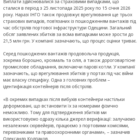
Виплати здійснювалися за страховими випадками, що
сталися в період з 25 листопада 2025 року по 15 січня 2026
року. Наразі ІНГО також продовжує врегулювання ще трьох
страхових випадків, пов’язаних із пошкодженням вантажів під
час обстрілів портової інфраструктури Одещини. Загальний
обсяг заявлених збитків за всіма випадками може зрости до
21,5 млн грн. У компанії зазначають, що процес оцінки триває.
Серед пошкоджених вантажів продовольча продукція,
зокрема борошно, крохмаль та олія, а також дороговартісне
промислове обладнання, включаючи парові котли. У компанії
зазначають, що врегулювання збитків у портах під час війни
має власну специфіку. Одна з головних проблем –
ідентифікація контейнерів після обстрілів.
«В окремих випадках після вибухів контейнери настільки
деформовані, що встановити їх за номерами фізично
неможливо. Тому для підтвердження збитків ми
використовуємо одразу кілька джерел верифікації: залучаємо
незалежних сюрвейерів, працюємо з портовими комісіями,
перевізниками та правоохоронними органами», – зазначив
Олександр Колпаков.