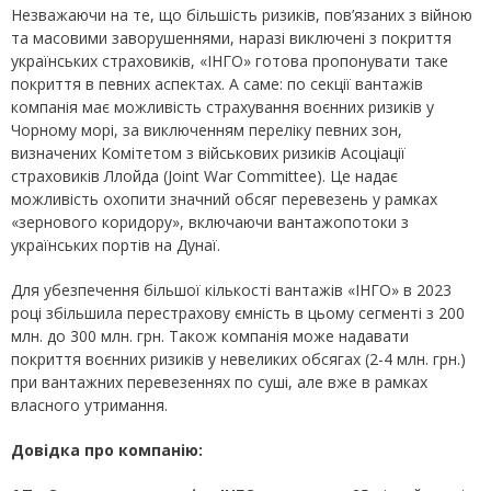
Незважаючи на те, що більшість ризиків, пов’язаних з війною
та масовими заворушеннями, наразі виключені з покриття
українських страховиків, «ІНГО» готова пропонувати таке
покриття в певних аспектах. А саме: по секції вантажів
компанія має можливість страхування воєнних ризиків у
Чорному морі, за виключенням переліку певних зон,
визначених Комітетом з військових ризиків Асоціації
страховиків Ллойда (Joint War Committee). Це надає
можливість охопити значний обсяг перевезень у рамках
«зернового коридору», включаючи вантажопотоки з
українських портів на Дунаї.
Для убезпечення більшої кількості вантажів «ІНГО» в 2023
році збільшила перестрахову ємність в цьому сегменті з 200
млн. до 300 млн. грн. Також компанія може надавати
покриття воєнних ризиків у невеликих обсягах (2-4 млн. грн.)
при вантажних перевезеннях по суші, але вже в рамках
власного утримання.
Довідка про компанію: