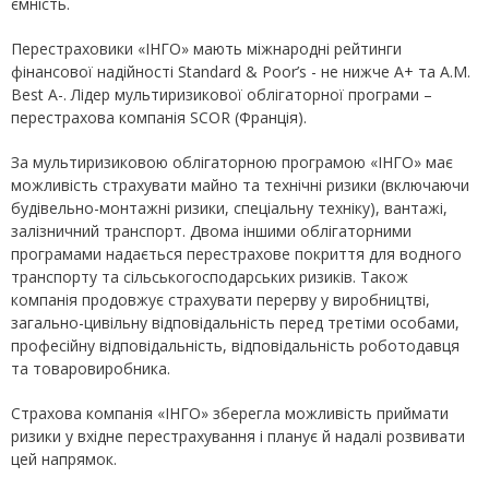
ємність.
Перестраховики «ІНГО» мають міжнародні рейтинги
фінансової надійності Standard & Poor’s - не нижче А+ та A.M.
Best A-. Лідер мультиризикової облігаторної програми –
перестрахова компанія SCOR (Франція).
За мультиризиковою облігаторною програмою «ІНГО» має
можливість страхувати майно та технічні ризики (включаючи
будівельно-монтажні ризики, спеціальну техніку), вантажі,
залізничний транспорт. Двома іншими облігаторними
програмами надається перестрахове покриття для водного
транспорту та сільськогосподарських ризиків. Також
компанія продовжує страхувати перерву у виробництві,
загально-цивільну відповідальність перед третіми особами,
професійну відповідальність, відповідальність роботодавця
та товаровиробника.
Страхова компанія «ІНГО» зберегла можливість приймати
ризики у вхідне перестрахування і планує й надалі розвивати
цей напрямок.