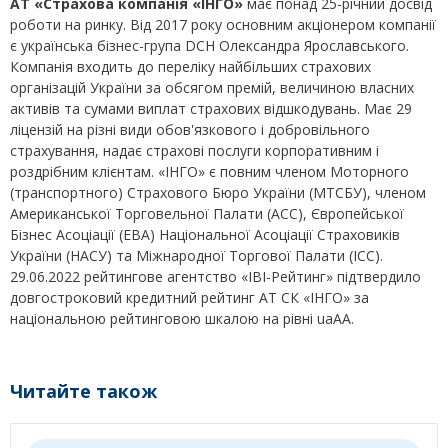
АТ «Страхова компанія «ІНГО»
має понад 25-річний досвід
роботи на ринку. Від 2017 року основним акціонером компанії
є українська бізнес-група DCH Олександра Ярославського.
Компанія входить до переліку найбільших страхових
організацій України за обсягом премій, величиною власних
активів та сумами виплат страхових відшкодувань. Має 29
ліцензій на різні види обов'язкового і добровільного
страхування, надає страхові послуги корпоративним і
роздрібним клієнтам. «ІНГО» є повним членом Моторного
(транспортного) Страхового Бюро України (МТСБУ), членом
Американської Торговельної Палати (АСС), Європейської
Бізнес Асоціації (EBA) Національної Асоціації Страховиків
України (НАСУ) та Міжнародної Торгової Палати (ICC).
29.06.2022 рейтингове агентство «IBI-Рейтинг» підтвердило
довгостроковий кредитний рейтинг АТ СК «ІНГО» за
національною рейтинговою шкалою на рівні uaАА.
Читайте також