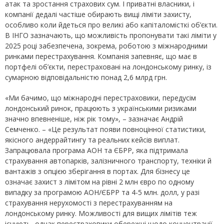
атак та зростання страхових сум. І приватні власники, і
компанії дедалі частіше обирають вищі ліміти захисту,
особливо коли йдеться про великі або капіталомісткі об’єкти.
В ІНГО зазначають, що можливість пропонувати такі ліміти у
2025 році забезпечена, зокрема, роботою з міжнародними
ринками перестрахування. Компанія запевняє, що має в
портфелі об’єкти, перестраховані на лондонському ринку, із
сумарною відповідальністю понад 2,6 млрд грн.
«Ми бачимо, що міжнародні перестраховики, передусім
лондонський ринок, працюють з українськими ризиками
значно впевненіше, ніж рік тому», – зазначає Андрій
Семченко. – «Це результат появи повноцінної статистики,
якісного андеррайтингу та реальних кейсів виплат.
Запрацювала програма AОН та ЄБРР, яка підтримала
страхування автопарків, залізничного транспорту, техніки й
вантажів з опцією зберігання в портах. Для бізнесу це
означає захист з лімітом на рівні 2 млн євро по одному
випадку за програмою АОН/ЄБРР та 4-5 млн. долл, у разі
страхування нерухомості з перестрахуванням на
лондонському ринку. Можливості для вищих лімітів теж
існують, однак перестраховики обережні щодо концентрації