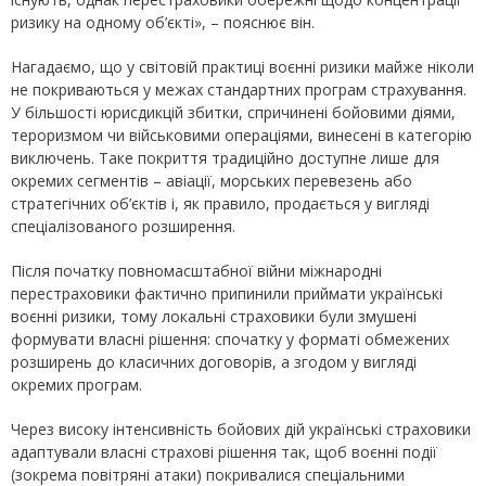
ризику на одному об’єкті», – пояснює він.
Нагадаємо, що у світовій практиці воєнні ризики майже ніколи
не покриваються у межах стандартних програм страхування.
У більшості юрисдикцій збитки, спричинені бойовими діями,
тероризмом чи військовими операціями, винесені в категорію
виключень. Таке покриття традиційно доступне лише для
окремих сегментів – авіації, морських перевезень або
стратегічних об’єктів і, як правило, продається у вигляді
спеціалізованого розширення.
Після початку повномасштабної війни міжнародні
перестраховики фактично припинили приймати українські
воєнні ризики, тому локальні страховики були змушені
формувати власні рішення: спочатку у форматі обмежених
розширень до класичних договорів, а згодом у вигляді
окремих програм.
Через високу інтенсивність бойових дій українські страховики
адаптували власні страхові рішення так, щоб воєнні події
(зокрема повітряні атаки) покривалися спеціальними