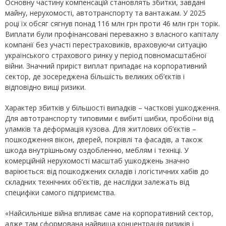
Основну частину компенсацій становлять збитки, завдані
майну, нерухомості, автотранспорту та вантажам. У 2025
році їх обсяг сягнув понад 116 млн грн проти 46 млн грн торік.
Виплати були профінансовані переважно з власного капіталу
компанії без участі перестраховиків, враховуючи ситуацію
українського страхового ринку у період повномасштабної
війни. Значний приріст виплат припадає на корпоративний
сектор, де зосереджена більшість великих об’єктів і
відповідно вищі ризики.
Характер збитків у більшості випадків – часткові ушкодження.
Для автотранспорту типовими є вибиті шибки, пробоїни від
уламків та деформація кузова. Для житлових об’єктів –
пошкодження вікон, дверей, покрівлі та фасадів, а також
шкода внутрішньому оздобленню, меблям і техніці. У
комерційній нерухомості масштаб ушкоджень значно
варіюється: від пошкоджених складів і логістичних хабів до
складних технічних об’єктів, де наслідки залежать від
специфіки самого підприємства.
«Найсильніше війна впливає саме на корпоративний сектор,
адже там сформована найвища концентрація ризиків і