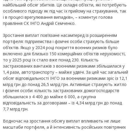
найбільший обсяг збитків. Це складні об’єкти, які потребують
особливого підходу як під час їх прийому на страхування, так
і в процесі врегулювання випадків», – коментує голова
правління СК ІНГО Андрій Семченко.
Зростання виплат пов’язане насамперед із розширенням
портфеля: підприємства і фізичні особи страхують більше
об’єктів. Якщо у 2024 році покриття воєнних ризиків було
включено для близько 150 комерційних об’єктів нерухомості,
то у 2025 році їх стало вже понад 230. Кількість
застрахованих вантажів з воєнними ризиками збільшилася у
1,4 рази, автотранспорту – майже удвічі. За цей час загальний
обсяг відповідальності ІНГО за воєнними ризиками зріс із 12,1
млрд грн до понад 26,5 млрд грн. Активніше страхують житло
і фізичні особи: кількість застрахованих домогосподарств
збільшилася з 4 400 до майже 6 000, а сукупна
відповідальність за договорами – із 4,34 млрд грн до понад
7,7 млрд грн.
Водночас на зростання обсягу виплат впливають не лише
масштаби портфеля, а й інтенсивність російських повітряних