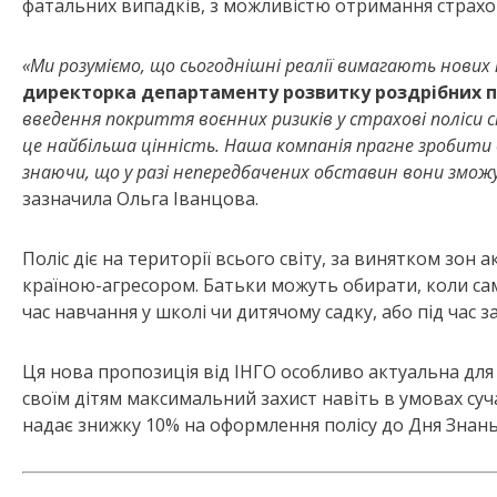
фатальних випадків, з можливістю отримання страхов
«Ми розуміємо, що сьогоднішні реалії вимагають нових 
директорка департаменту розвитку роздрібних про
введення покриття воєнних ризиків у страхові поліси с
це найбільша цінність. Наша компанія прагне зробити 
знаючи, що у разі непередбачених обставин вони зможу
зазначила Ольга Іванцова.
Поліс діє на території всього світу, за винятком зон
країною-агресором. Батьки можуть обирати, коли сам
час навчання у школі чи дитячому садку, або під час 
Ця нова пропозиція від ІНГО особливо актуальна для 
своїм дітям максимальний захист навіть в умовах суч
надає знижку 10% на оформлення полісу до Дня Знань