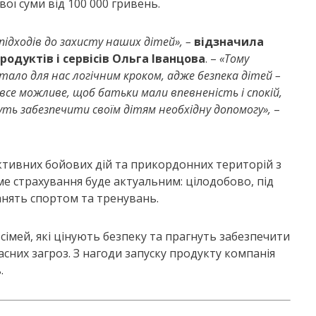
ої суми від 100 000 гривень.
підходів до захисту наших дітей», –
відзначила
дуктів і сервісів Ольга Іванцова
. –
«Тому
тало для нас логічним кроком, адже безпека дітей –
все можливе, щоб батьки мали впевненість і спокій,
ть забезпечити своїм дітям необхідну допомогу»,
–
 активних бойових дій та прикордонних територій з
е страхування буде актуальним: цілодобово, під
занять спортом та тренувань.
сімей, які цінують безпеку та прагнуть забезпечити
асних загроз. З нагоди запуску продукту компанія
.