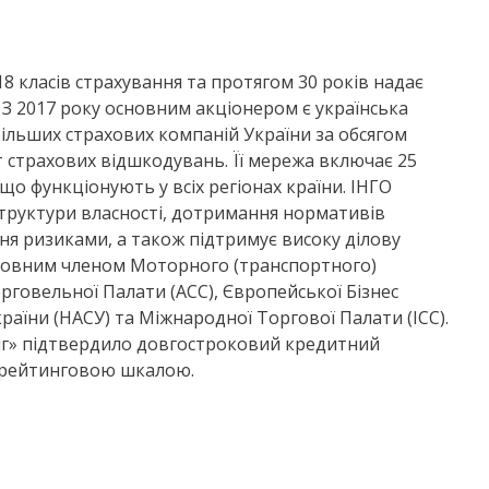
18 класів страхування та протягом 30 років надає
. З 2017 року основним акціонером є українська
більших страхових компаній України за обсягом
 страхових відшкодувань. Її мережа включає 25
, що функціонують у всіх регіонах країни. ІНГО
труктури власності, дотримання нормативів
ня ризиками, а також підтримує високу ділову
є повним членом Моторного (транспортного)
говельної Палати (АСС), Європейської Бізнес
країни (НАСУ) та Міжнародної Торгової Палати (ICC).
инг» підтвердило довгостроковий кредитний
ю рейтинговою шкалою.