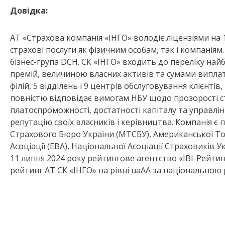
Довідка:
АТ «Страхова компанія «ІНГО» володіє ліцензіями на 
страхові послуги як фізичним особам, так і компаніям
бізнес-група DCH. СК «ІНГО» входить до переліку най
премій, величиною власних активів та сумами виплат
філій, 5 відділень і 9 центрів обслуговування клієнтів
повністю відповідає вимогам НБУ щодо прозорості с
платоспроможності, достатності капіталу та управлін
репутацію своїх власників і керівництва. Компанія 
Страхового Бюро України (МТСБУ), Американської Тор
Асоціації (EBA), Національної Асоціації Страховиків У
11 липня 2024 року рейтингове агентство «IBI-Рейт
рейтинг АТ СК «ІНГО» на рівні uaАА за національно