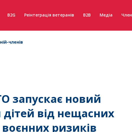
B2G
Реінтеграція ветеранів
B2B
Медіа
Член
ній-членів
ГО запускає новий
я дітей від нещасних
 воєнних ризиків