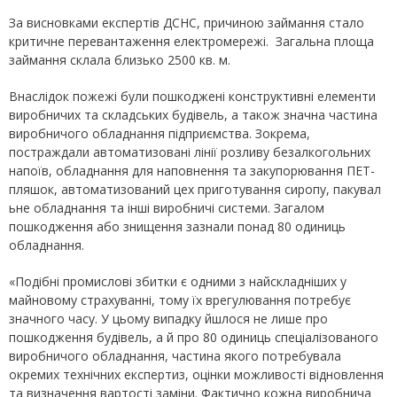
За висновками експертів ДСНС, причиною займання стало
критичне перевантаження електромережі. Загальна площа
займання склала близько 2500 кв. м.
Внаслідок пожежі були пошкоджені конструктивні елементи
виробничих та складських будівель, а також значна частина
виробничого обладнання підприємства. Зокрема,
постраждали автоматизовані лінії розливу безалкогольних
напоїв, обладнання для наповнення та закупорювання ПЕТ-
пляшок, автоматизований цех приготування сиропу, пакувал
ьне обладнання та інші виробничі системи. Загалом
пошкодження або знищення зазнали понад 80 одиниць
обладнання.
«Подібні промислові збитки є одними з найскладніших у
майновому страхуванні, тому їх врегулювання потребує
значного часу. У цьому випадку йшлося не лише про
пошкодження будівель, а й про 80 одиниць спеціалізованого
виробничого обладнання, частина якого потребувала
окремих технічних експертиз, оцінки можливості відновлення
та визначення вартості заміни. Фактично кожна виробнича