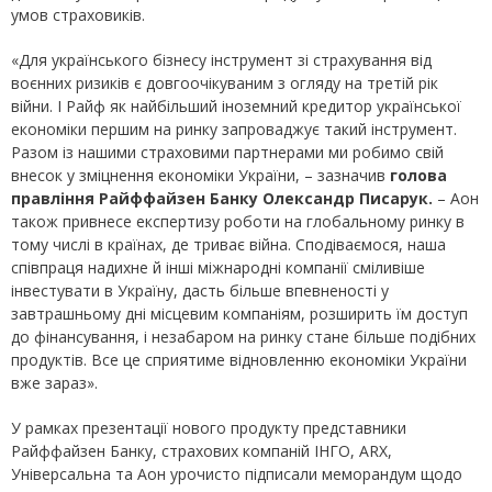
умов страховиків.
«Для українського бізнесу інструмент зі страхування від
воєнних ризиків є довгоочікуваним з огляду на третій рік
війни. І Райф як найбільший іноземний кредитор української
економіки першим на ринку запроваджує такий інструмент.
Разом із нашими страховими партнерами ми робимо свій
внесок у зміцнення економіки України, – зазначив
голова
правління Райффайзен Банку Олександр Писарук.
– Аон
також привнесе експертизу роботи на глобальному ринку в
тому числі в країнах, де триває війна. Сподіваємося, наша
співпраця надихне й інші міжнародні компанії сміливіше
інвестувати в Україну, дасть більше впевненості у
завтрашньому дні місцевим компаніям, розширить їм доступ
до фінансування, і незабаром на ринку стане більше подібних
продуктів. Все це сприятиме відновленню економіки України
вже зараз».
У рамках презентації нового продукту представники
Райффайзен Банку, страхових компаній ІНГО, ARX,
Універсальна та Аон урочисто підписали меморандум щодо