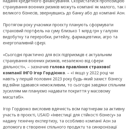
наданні кредитного фінансування. Скористатися пропозицією
страхування воєнних ризиків можуть компанії як малого, так і
великого бізнесів, звернувшись до банку або до компанії Аон.
Протягом року учасники проєкту планують сформувати
страховий портфель на суму близько 1 млрд грн у галузях
видобутку та переробки, ритейлу, фармацевтики, агро та
енергопаливній сфері.
«Сьогодні практично для всіх підприємців є актуальним
страхування воєнних ризиків, незалежно від сфери
діяльності», – зазначив
голова правління страхової
компанії ІНГО Ігор Гордієнко
. – «І якщо у 2022 році чи
навіть у першій половині 2023 року будь-який захист бізнесу
від війни здавався неможливим, то сьогодні завдяки спільним
зусиллям ми плануємо надавати покриття у масовому
масштабі».
Ігор Гордієнко висловив вдячність всім партнерам за активну
участь в проєкті, USAID «Інвестиції для стійкості бізнесу» за
надану технічну експертизу, та особливо компанії Аон за
допомогу в створенні спільного продукту та синхронізації