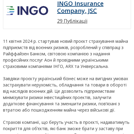
INGO Insurance
Company, JSC
29 Публікації
11 квітня 2024 р. стартував новий проєкт страхування майна
підприємств від воєнних ризиків, розроблений у співпраці з
Райффайзен Банком, світовою компанією з надання
професійних послуг Аон й провідними українськими
страховими компаніями ІНГО, ARX та Універсальна.
Завдяки проєкту український бізнес може на вигідних умовах
застрахувати нерухомість, обладнання та товари в обороті
від наслідків воєнних дій. Це дозволить підприємствам
мінімізувати ризики інвестиційних проектів, залучити
додаткове фінансування та зменшити ризики, пов’язані з
втратою або пошкодженням майна через військові дії.
Страхові компанії, що беруть участь в проєкті, надаватимуть
покриття для об’єктів, які банк зможе брати у заставу при