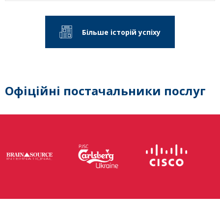
Більше історій успіху
Офіційні постачальники послуг