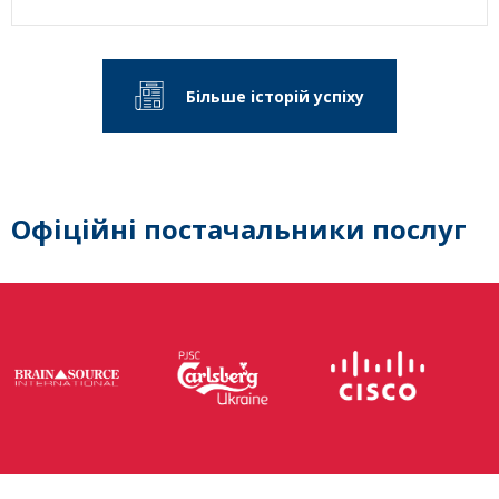
Більше історій успіху
Офіційні постачальники послуг