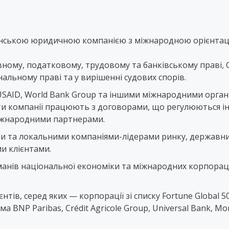
раїнською юридичною компанією з міжнародною орієнтац
ому, податковому, трудовому та банківському праві, GR,
нальному праві та у вирішенні судових спорів.
USAID, World Bank Group та іншими міжнародними органі
ти компанії працюють з договорами, що регулюються іно
міжнародними партнерами.
ими та локальними компаніями-лідерами ринку, державн
и клієнтами.
ів національної економіки та міжнародних корпорацій в
нтів, серед яких — корпорації зі списку Fortune Global 
ема BNP Paribas, Crédit Agricole Group, Universal Bank,