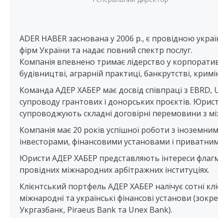
ADER HABER заснована у 2006 р., є провідною ук
фірм України та надає повний спектр послуг.
Компанія впевнено тримає лідерство у корпоративн
будівництві, аграрній практиці, банкрутстві, кримі
Команда АДЕР ХАБЕР має досвід співпраці з EBRD, 
супроводу грантових і донорських проєктів. Юрис
супроводжують складні договірні перемовини з 
Компанія має 20 років успішної роботи з іноземн
інвесторами, фінансовими установами і приватним
Юристи АДЕР ХАБЕР представляють інтереси флагман
провідних міжнародних арбітражних інституціях.
Клієнтський портфель АДЕР ХАБЕР налічує сотні кліє
міжнародні та українські фінансові установи (зокр
Укргазбанк, Piraeus Bank та Unex Bank).