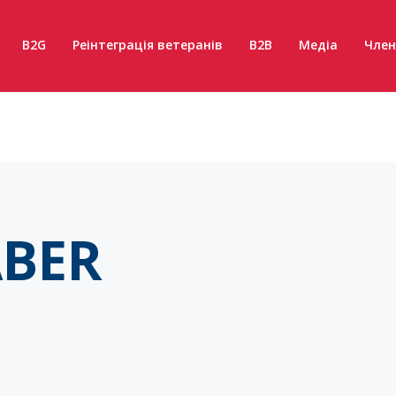
B2G
Реінтеграція ветеранів
B2B
Медіа
Член
ABER