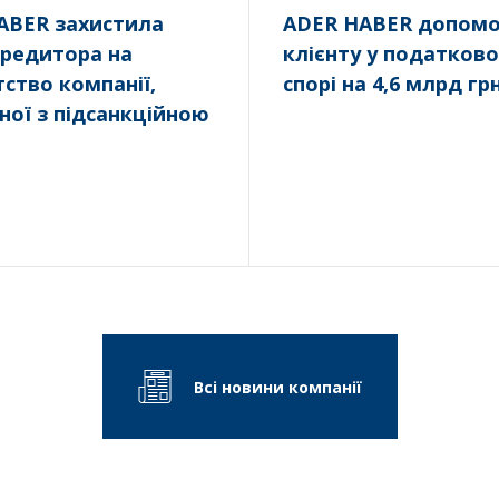
ABER захистила
ADER HABER допомо
кредитора на
клієнту у податков
ство компанії,
спорі на 4,6 млрд гр
ної з підсанкційною
ю
Всі новини компанії