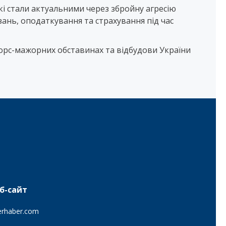
які стали актуальними через збройну агресію
язань, оподаткування та страхування під час
форс-мажорних обставинах та відбудови України
б-сайт
erhaber.com