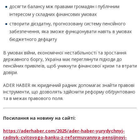
досягти балансу між правами громадян і публічним
інтересом у складних фінансових умовах
створити дієздатну, прогнозовану систему пенсійного
забезпечення, яка зможе функціонувати навіть в умовах
бюджетного дефіциту
В умовах війни, економічної нестабільності та зростання
державного боргу, Україна має переглянути підходи до
пенсійних привілеїв, щоб уникнути фінансової кризи та втрати
довіри.
ADER HABER як юридичний радник допомагає знайти правові
інструменти, що дозволять здійснити реформу обґрунтовано
та в межах правового поля.
Посилання на новину на сайті:
https://aderhaber.com/2025/ader-haber-yurydychnyj-
radnyk-cvitovogo-banku-z-reformuvannya-pensijnoyi-