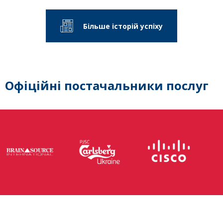
Більше історій успіху
Офіційні постачальники послуг