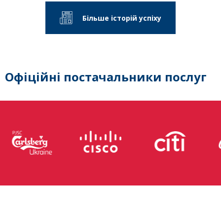
Більше історій успіху
Офіційні постачальники послуг