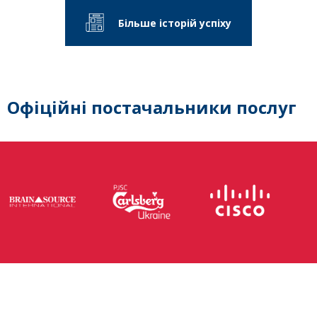
Більше історій успіху
Офіційні постачальники послуг