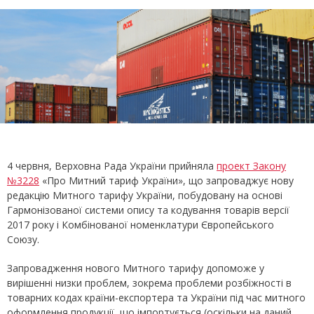
4 червня, Верховна Рада України прийняла
проект Закону
№3228
«Про Митний тариф України», що запроваджує нову
редакцію Митного тарифу України, побудовану на основі
Гармонізованої системи опису та кодування товарів версії
2017 року і Комбінованої номенклатури Європейського
Союзу.
Запровадження нового Митного тарифу допоможе у
вирішенні низки проблем, зокрема проблеми розбіжності в
товарних кодах країни-експортера та України під час митного
оформлення продукції, що імпортується (оскільки на даний