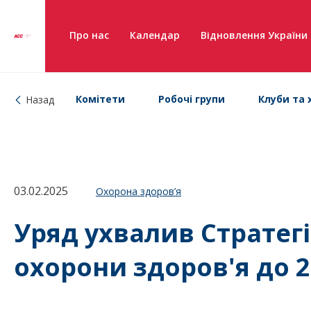
Про нас
Календар
Відновлення України
Комітети
Робочі групи
Клуби та 
Назад
03.02.2025
Охорона здоров’я
Уряд ухвалив Стратег
охорони здоров'я до 2