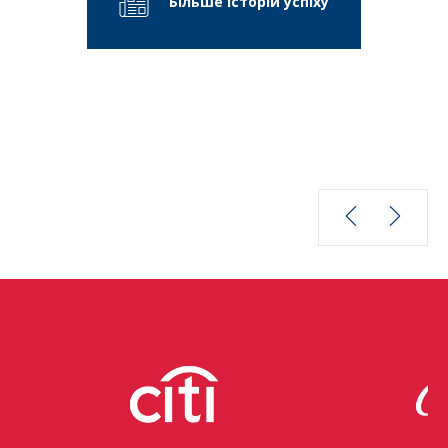
Більше історій успіху