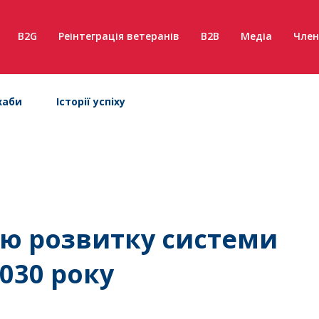
B2G
Реінтеграція ветеранів
B2B
Медіа
Член
хаби
Історії успіху
ію розвитку системи
030 року