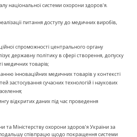
іалу національної системи охорони здоров'я.
еалізації питання доступу до медичних виробів,
ційної спроможності центрального органу
ізує державну політику в сфері створення, допуску
ті медичних товарів;
анню інноваційних медичних товарів у контексті
й застосування сучасних технологій і наукових
аселення;
гу відкритих даних під час проведення
ни та Міністерству охорони здоров'я України за
а подальшу співпрацю щодо покращення системи