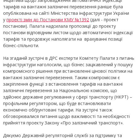
Ініціатива щодо запровадження автоматичної індексації
тарифів на вантажні залізничні перевезення раніше була
опублікована на сайті Міністерства інфраструктури України
у
проекті змін до Постанови КМУ №1392
(далі - проект
постанови). Палата надсилала пропозиції до проекту
постанови відповідним листом щодо автоматичної індексації
тарифів та продовжує наполягати на врахуванні позиції
бізнес-спільноти.
На згаданій зустрічі в ДРС експерти Комітету Палати з питань
інфраструктури наголосили, що бізнес зацікавлений у пошуку
компромісного рішення при встановленні цінової політики на
вантажні залізничні перевезення. Таким компромісом є
закріплення функції з встановлення тарифів на вантажні
залізничні перевезення за Національною комісією, що
здійснює державне регулювання у сфері транспорту (НКРТ) –
профільним регулятором, що буде встановлювати
економічно обґрунтовані тарифи. На зустрічі також
обговорювалися питання щодо важливості та необхідності
прийняття проекту Закону «Про залізничний транспорт».
Дякуємо Державній регуляторній службі за підтримку та