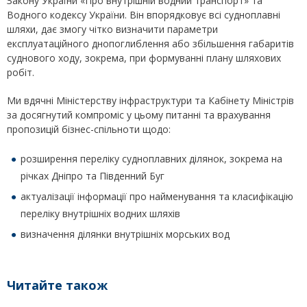
Закону України «Про внутрішній водний транспорт» та
Водного кодексу України. Він впорядковує всі судноплавні
шляхи, дає змогу чітко визначити параметри
експлуатаційного днопоглиблення або збільшення габаритів
суднового ходу, зокрема, при формуванні плану шляхових
робіт.
Ми вдячні Міністерству інфраструктури та Кабінету Міністрів
за досягнутий компроміс у цьому питанні та врахування
пропозицій бізнес-спільноти щодо:
розширення переліку судноплавних ділянок, зокрема на
річках Дніпро та Південний Буг
актуалізації інформації про найменування та класифікацію
переліку внутрішніх водних шляхів
визначення ділянки внутрішніх морських вод
Читайте також