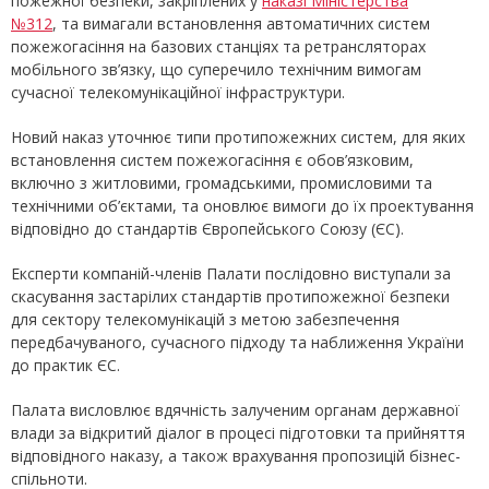
пожежної безпеки, закріплених у
наказі Міністерства
№312
, та вимагали встановлення автоматичних систем
пожежогасіння на базових станціях та ретрансляторах
мобільного зв’язку, що суперечило технічним вимогам
сучасної телекомунікаційної інфраструктури.
Новий наказ уточнює типи протипожежних систем, для яких
встановлення систем пожежогасіння є обов’язковим,
включно з житловими, громадськими, промисловими та
технічними об’єктами, та оновлює вимоги до їх проектування
відповідно до стандартів Європейського Союзу (ЄС).
Експерти компаній-членів Палати послідовно виступали за
скасування застарілих стандартів протипожежної безпеки
для сектору телекомунікацій з метою забезпечення
передбачуваного, сучасного підходу та наближення України
до практик ЄС.
Палата висловлює вдячність залученим органам державної
влади за відкритий діалог в процесі підготовки та прийняття
відповідного наказу, а також врахування пропозицій бізнес-
спільноти.