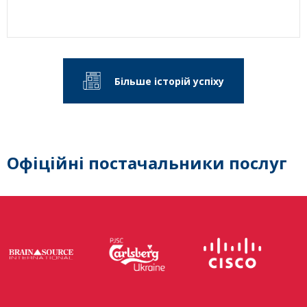
Більше історій успіху
Офіційні постачальники послуг