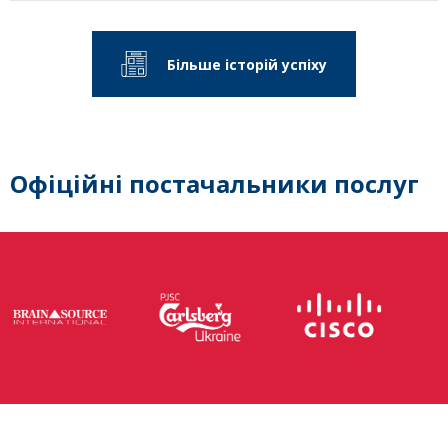
Більше історій успіху
Офіційні постачальники послуг