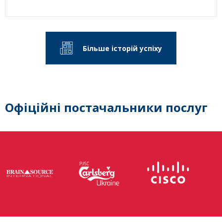
Більше історій успіху
Офіційні постачальники послуг