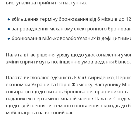
виступали за прийняття наступних:
збільшення терміну бронювання від 6 місяців до 12 
запровадження механізму електронного бронюван
бронювання військовозобов’язаних із дефіцитним
Палата вітає рішення уряду щодо удосконалення умо
зміни сприятимуть поліпшенню умов ведення бізнес-ді
Палата висловлює вдячність Юлії Свириденко, Першом
економіки України та Ігорю Фоменку, Заступнику Мініс
співпрацю щодо питань бронювання працівників та 
наданих експертами компаній-членів Палати. Сподів
щодо здійснення системного оновлення підходів до 
мобілізації та на воєнний час.