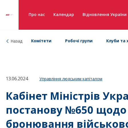
Про нас
Календар
Відновлення України
Комітети
Робочі групи
Клуби та 
Назад
13.06.2024
Управління людським капіталом
Кабінет Міністрів Укр
постанову №650 щодо
бронювання військово