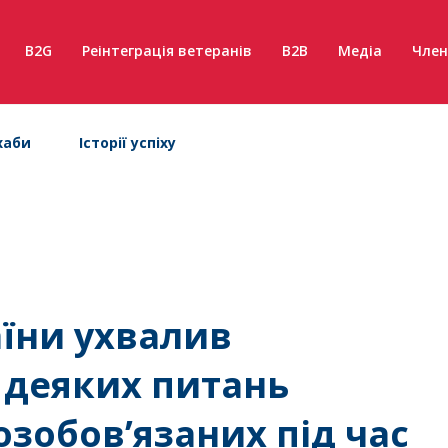
B2G
Реінтеграція ветеранів
B2B
Медіа
Член
хаби
Історії успіху
аїни ухвалив
 деяких питань
зобов’язаних під час