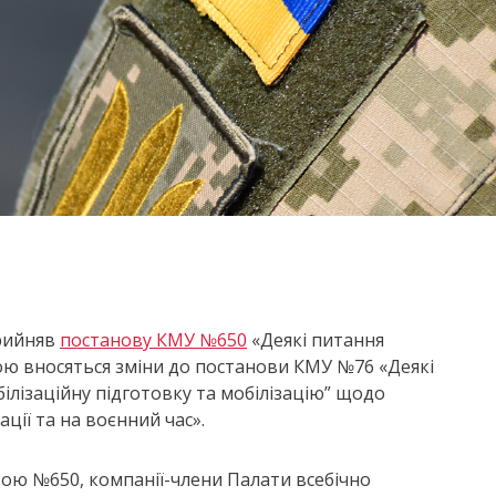
прийняв
постанову КМУ №650
«Деякі питання
ою вносяться зміни до постанови КМУ №76 «Деякі
ілізаційну підготовку та мобілізацію” щодо
ції та на воєнний час».
ою №650, компанії-члени Палати всебічно