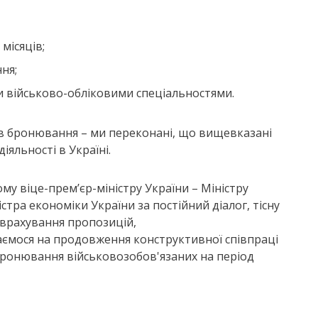
місяців;
ня;
и військово-обліковими спеціальностями.
в бронювання – ми переконані, що вищевказані
яльності в Україні.
у віце-прем’єр-міністру України – Міністру
тра економіки України за постійний діалог, тісну
врахування пропозицій,
аємося на продовження конструктивної співпраці
бронювання військовозобов'язаних на період