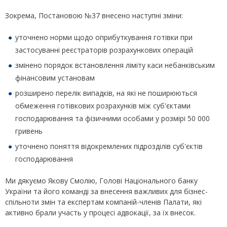
Зокрема, Постановою №37 внесено наступні зміни:
уточнено норми щодо оприбуткування готівки при
застосуванні реєстраторів розрахункових операцій
змінено порядок встановлення ліміту каси небанківським
фінансовим установам
розширено перелік випадків, на які не поширюються
обмеження готівкових розрахунків між суб'єктами
господарювання та фізичними особами у розмірі 50 000
гривень
уточнено поняття відокремлених підрозділів суб'єктів
господарювання
Ми дякуємо Якову Смолію, Голові Національного банку
України та його команді за внесення важливих для бізнес-
спільноти змін та експертам компаній-членів Палати, які
активно брали участь у процесі адвокації, за їх внесок.