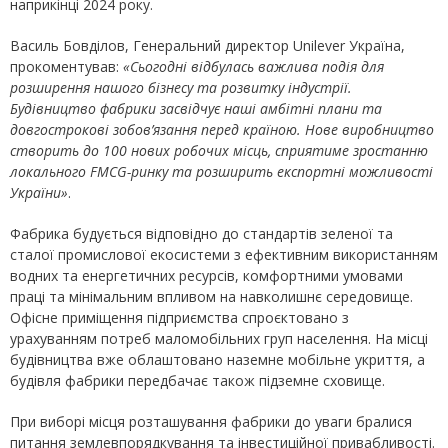
наприкінці 2024 року.
Василь Бовділов, Генеральний директор Unilever Україна,
прокоментував:
«Сьогодні відбулась важлива подія для
розширення нашого бізнесу та розвитку індустрії.
Будівництво фабрики засвідчує наші амбітні плани та
довгострокові зобов’язання перед країною. Нове виробництво
створить до 100 нових робочих місць, сприятиме зростанню
локального
FMCG
-ринку та розширить експортні можливості
України»
.
Фабрика будується відповідно до стандартів зеленої та
сталої промислової екосистеми з ефективним використанням
водних та енергетичних ресурсів, комфортними умовами
праці та мінімальним впливом на навколишнє середовище.
Офісне приміщення підприємства спроєктовано з
урахуванням потреб маломобільних груп населення. На місці
будівництва вже облаштовано наземне мобільне укриття, а
будівля фабрики передбачає також підземне сховище.
При виборі місця розташування фабрики до уваги бралися
питання землевпорядкування та інвестиційної привабливості.