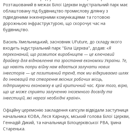
Розташований в межах Білої Церкви індустріальний парк має
облаштовану під будівництво промислову ділянку з
підведеними інженерними комунікаціями та готовою
дорожньою інфраструктурою, що скорочує час на
будівництво.
Василь Хмельницький, засновник UFuture, до складу якого
входить індустріальний парк "Біла Церква", додав:
«
Я
переконаний, що розвиток виробництв — це ключовий
драйвер для відновлення та зростання економіки України. Те,
що навіть попри війну нам вдається залучати нових
інвесторів — це позитивний тренд, так ми відкриваємо шлях
до інновацій та створення якісних робочих місць,
підтримуючи економіку в цей критичний час. Крім того, вірю,
що це може сприяти залученню іноземного досвіду та
інвестицій, які наразі необхідні країні».
Офіційну церемонію закладення капсули відвідали заступниця
начальника КОВА, Леся Карнаух, міський голова Білої Церкви,
Геннадій Дикий, та начальниця Білоцерківської РВА, Ірина
Старенька.