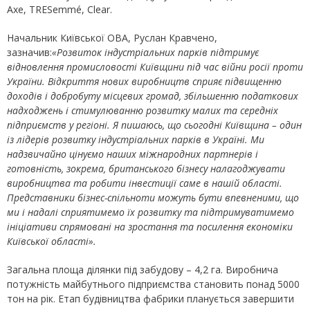
Axe, TRESemmé, Clear.
Начальник Київської ОВА, Руслан Кравчено,
зазначив:
«Розвиток індустріальних парків підтримує
відновлення промисловості Київщини під час війни росії проти
України. Відкриття нових виробництв сприяє підвищенню
доходів і добробуту місцевих громад, збільшенню податкових
надходжень і стимулюванню розвитку малих та середніх
підприємств у регіоні. Я пишаюсь, що сьогодні Київщина – один
із лідерів розвитку індустріальних парків в Україні. Ми
надзвичайно цінуємо наших міжнародних партнерів і
готовність, зокрема, британського бізнесу налагоджувати
виробництва та робити інвестиції саме в нашій області.
Представники бізнес-спільноти можуть бути впевненими, що
ми і надалі сприятимемо їх розвитку та підтримуватимемо
ініціативи спрямовані на зростання та посилення економіки
Київської області».
Загальна площа ділянки під забудову – 4,2 га. Виробнича
потужність майбутнього підприємства становить понад 5000
тон на рік. Етап будівництва фабрики планується завершити