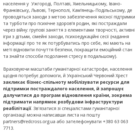
населення у Ужгороді, Полтаві, Хмельницькому, Івано-
Франківську, Львові, Тернополі, Кам’янець-Подільському, де
проводяться заходи з метою забезпечення якісної підтримки
та турботи про психічне здоров’я родин, які постраждали
через війну: групові заняття з елементами творчості, активні
ігри з дітьми, сімейні заходи, психоедукаційні сесії (надання
інформації про те як потурбуватись про себе, які мають на
меті відновити почуття безпеки, покращити емоційний стан
та знайти способи подолання стресу в подальшому).
Враховуючи масштаби гуманітарної катастрофи, населення
щодня потребує допомоги, й Український Червоний Хрест
закликає бізнес-спільноту мобілізувати ресурси для
підтримки постраждалого населення, й запрошує
долучитися до програм відновлення країни, зокрема
підтримати напрямок розбудови інфраструктури
реабілітації
. Зв'язатися зі спеціалістами гуманітарної
організації можна написавши листа на пошту
partners@redcross.org.ua або зателефонувати +380 63 063
7713.