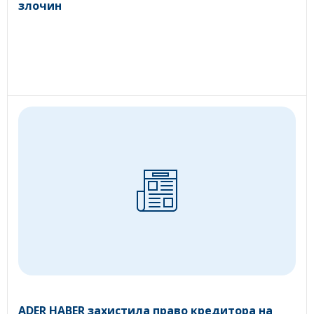
злочин
ADER HABER захистила право кредитора на