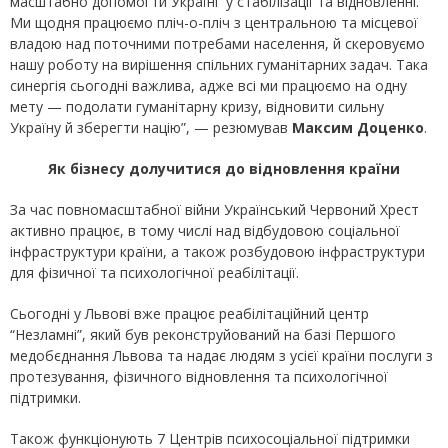
масштабно допомогти Україні у стабілізації та відновленні.
Ми щодня працюємо пліч-о-пліч з центральною та місцевої
владою над поточними потребами населення, й скеровуємо
нашу роботу на вирішення спільних гуманітарних задач. Така
синергія сьогодні важлива, адже всі ми працюємо на одну
мету — подолати гуманітарну кризу, відновити сильну
Україну й зберегти націю”, — резюмував
Максим Доценко
.
Як бізнесу долучитися до відновлення країни
За час повномасштабної війни Український Червоний Хрест
активно працює, в тому числі над відбудовою соціальної
інфраструктури країни, а також розбудовою інфраструктури
для фізичної та психологічної реабілітації.
Сьогодні у Львові вже працює реабілітаційний центр
“Незламні”, який був реконструйований на базі Першого
медобєднання Львова та надає людям з усієї країни послуги з
протезування, фізичного відновлення та психологічної
підтримки.
Також функціонують 7 Центрів психосоціальної підтримки