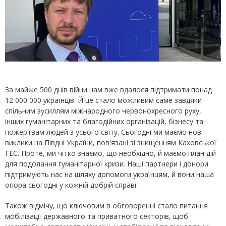
За майже 500 днів війни нам вже вдалося підтримати понад
12 000 000 українців. Й це стало можливим саме завдяки
спільним зусиллям міжнародного червонохресного руху,
інших гуманітарних та благодійних організацій, бізнесу та
пожертвам людей з усього світу. Сьогодні ми маємо нові
виклики на Півдні України, пов'язані зі знищенням Каховської
ГЕС. Проте, ми чітко знаємо, що необхідно, й маємо план дій
для подолання гуманітарної кризи. Наші партнери і донори
підтримують нас на шляху допомоги українцям, й вони наша
опора сьогодні у кожній добрій справі.
Також відмічу, що ключовим в обговоренні стало питання
мобілізації державного та приватного секторів, щоб