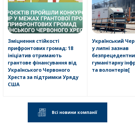
Зміцнення стійкості
Український Чер
прифронтових громад: 18
у липні зазнав
ініціатив отримають
безпрецедентни
грантове фінансування від
гуманітарну інф
Українського Червоного
та волонтерів[
Хреста за підтримки Уряду
США
Всі новини компанії