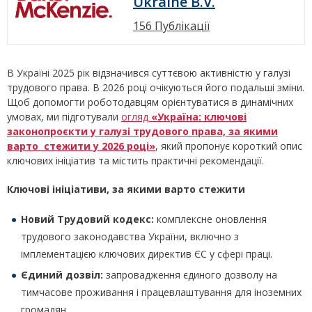
Ukraine B.V.
156 Публікації
В Україні 2025 рік відзначився суттєвою активністю у галузі
трудового права. В 2026 році очікуються його подальші зміни.
Щоб допомогти роботодавцям орієнтуватися в динамічних
умовах, ми підготували
огляд
«Україна: ключові
законопроєкти у галузі трудового права, за якими
варто стежити у 2026 році»
, який пропонує короткий опис
ключових ініціатив та містить практичні рекомендації.
Ключові ініціативи, за якими варто стежити
Новий Трудовий кодекс:
комплексне оновлення
трудового законодавства України, включно з
імплементацією ключових директив ЄС у сфері праці.
Єдиний дозвіл:
запровадження єдиного дозволу на
тимчасове проживання і працевлаштування для іноземних
громадян.