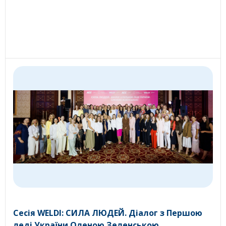
Сесія WELDI: СИЛА ЛЮДЕЙ. Діалог з Першою
леді України Оленою Зеленською