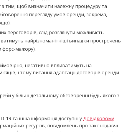
з тим, щоб визначити належну процедуру та
обговорення перегляду умов оренди, зокрема,
ощо).
них переговорів, слід розглянути можливість
юватимуть найрізноманітніші випадки прострочень
о форс-мажору).
, ймовірно, негативно впливатимуть на
місяців, і тому питання адаптації договорів оренди
треби у більш детальному обговоренні будь-якого з
D-19 та інша інформація доступні у
Довідковому
ормаційних ресурсів, повідомлень про законодавчі