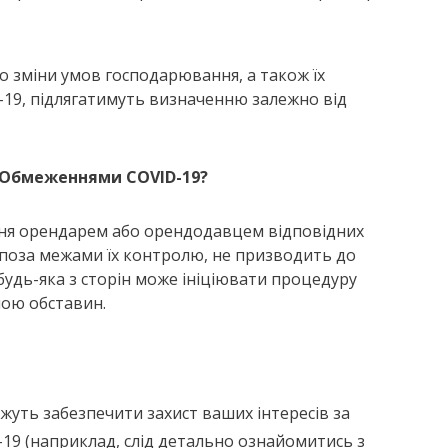
 зміни умов господарювання, а також їх
19, підлягатимуть визначенню залежно від
з Обмеженнями COVID-19?
ння орендарем або орендодавцем відповідних
я поза межами їх контролю, не призводить до
удь-яка з сторін може ініціювати процедуру
ною обставин.
жуть забезпечити захист ваших інтересів за
19 (наприклад, слід детально ознайомитись з