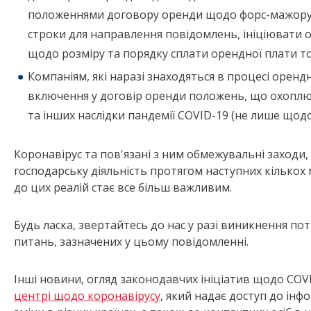
положеннями договору оренди щодо форс-мажору 
строки для направлення повідомлень, ініціювати 
щодо розміру та порядку сплати орендної плати т
Компаніям, які наразі знаходяться в процесі оренд
включення у договір оренди положень, що охопл
та інших наслідки пандемії COVID-19 (не лише щод
Коронавірус та пов'язані з ним обмежувальні заходи
господарську діяльність протягом наступних кількох 
до цих реалій стає все більш важливим.
Будь ласка, звертайтесь до нас у разі виникнення по
питань, зазначених у цьому повідомленні.
Інші новини, огляд законодавчих ініціатив щодо COVI
центрі щодо коронавірусу
, який надає доступ до інф