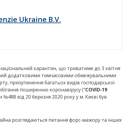
nzie Ukraine B.V.
онаціональний карантин, що триватиме до 3 квітня
илений додатковими тимчасовими обмежувальними
рту, призупинення багатьох видів господарської
побігання поширенню коронавірусу ("
COVID-19
и №488 від 20 березня 2020 року у м. Києві був
майна розглядаються питання форс-мажору та інших