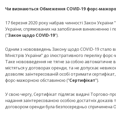
Чи визнаються Обмеження COVID-19 форс-мажор
17 березня 2020 року набрав чинності Закон України 
України, спрямованих на запобігання виникненню і 
("
Закон щодо COVID-19
").
Одним з нововведень Закону щодо COVID-19 стало в
Міністрів України" до ілюстративного переліку форс
Таке нововведення не тягне за собою автоматичне
містяться у договорах оренди, та не допускає невик
дозволяє заінтересованій особі отримати сертифіка
форс-мажорною обставиною ("
Сертифікат
").
У свою чергу, Сертифікат підлягає видачі Торгово-
надання заінтересованою особою достатніх доказів 
договором оренди була безпосередньо спричинена 