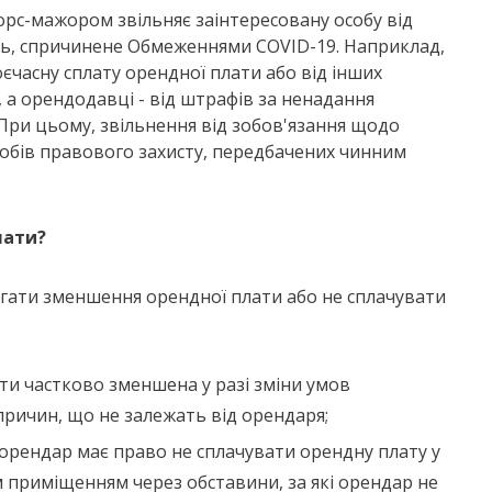
рс-мажором звільняє заінтересовану особу від
нь, спричинене Обмеженнями COVID-19. Наприклад,
оєчасну сплату орендної плати або від інших
а орендодавці - від штрафів за ненадання
При цьому, звільнення від зобов'язання щодо
собів правового захисту, передбачених чинним
лати?
гати зменшення орендної плати або не сплачувати
ти частково зменшена у разі зміни умов
причин, що не залежать від орендаря;
 орендар має право не сплачувати орендну плату у
приміщенням через обставини, за які орендар не