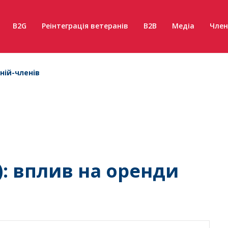
B2G
Реінтеграція ветеранів
B2B
Медіа
Член
ній-членів
): вплив на оренди