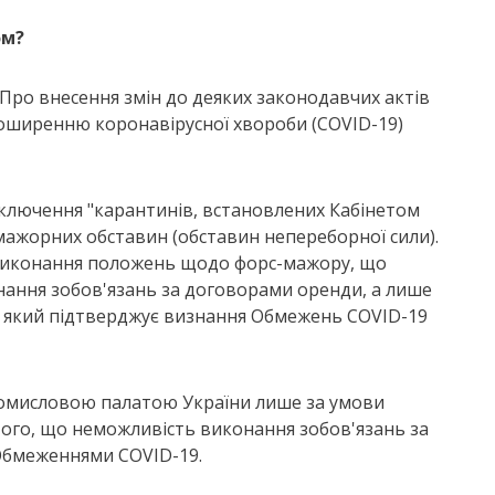
ом?
"Про внесення змін до деяких законодавчих актів
поширенню коронавірусної хвороби (COVID-19)
ключення "карантинів, встановлених Кабінетом
-мажорних обставин (обставин непереборної сили).
 виконання положень щодо форс-мажору, що
онання зобов'язань за договорами оренди, а лише
т, який підтверджує визнання Обмежень COVID-19
промисловою палатою України лише за умови
того, що неможливість виконання зобов'язань за
Обмеженнями COVID-19.