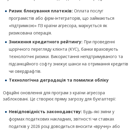
Ризик блокування платежів:
Оплата послуг
програмістів або фірм-інтеграторів, що займаються
«підтримкою» ПЗ країни агресора, маркується як
ризикована операція.
Зниження кредитного рейтингу:
При проведенні
щорічного перегляду клієнта (KYC), банки враховують
технологічні ризики. Використання непідтримуваного та
підсанкційного софту знижує шанси на отримання кредитів
чи овердрафтів.
Технологічна деградація та помилки обліку
Офіційні оновлення для програм з країни агресора
заблоковані. Це створює пряму загрозу для бухгалтерії:
Невідповідність законодавству:
Будь-які зміни у
формах податкових накладних, звітності чи ставках
податків у 2026 році доводиться вносити «вручну» або