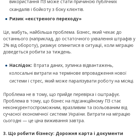
використання ПЗ може стати причиною публічних
скандалів і бойкоту з боку клієнтів.
Ризик «екстреного переходу»
Це, мабуть, найбільша проблема. Бізнес, який чекає до
останнього (наприклад, до остаточного ухвалення штрафів у
2% від обороту), ризикує опинитися в ситуації, коли міграцію
доведеться робити за тиждень.
Наслідок:
Втрата даних, зупинка відвантажень,
колосальні витрати на термінове впровадження нової
системи і стрес, який може паралізувати роботу на місяці.
Проблема не в тому, що прийде перевірка і оштрафує.
Проблема в тому, що бізнес на підсанкційному ПЗ стає
неконкурентоспроможним, вразливим та ізольованим від
сучасної економічної системи України. Витрати на міграцію
сьогодні — це ціна виживання завтра.
3. Що робити бізнесу: Дорожня карта і документи