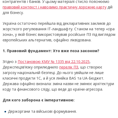
контрагентів і банків. У цьому матеріалі стисло пояснюємо
правовий контекст і наводимо практичну дорожню карту
дій
для бізнесу.
Україна остаточно перейшла від декларативних закликів до
жорсткого регулювання ІТ-ландшафту. Станом на тепер «сіра
зона», у якій бізнес використовував російське ПЗ під виглядом
європейських альтернатив, офіційно ліквідована.
1. Правовий фундамент: Хто вже поза законом?
Згідно з
Постановою КМУ № 1335 від 22.10.2025
,
Держспецзв’язку оприлюднило
перелік ПЗ
, що створює
загрозу національній безпеці. До нього увійшли не лише
класичні продукти 1С, а й уся лінійка BAS та UA-Бюджет.
Держава офіційно визнала: зміна назви не змінює архітектури
коду та фінансового сліду, що веде до країни-агресора.
Для кого заборона є імперативною:
Держоргани та військові формування.