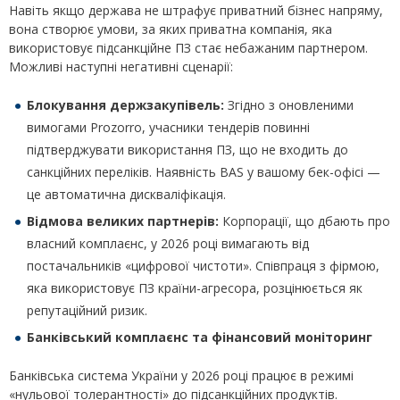
Навіть якщо держава не штрафує приватний бізнес напряму,
вона створює умови, за яких приватна компанія, яка
використовує підсанкційне ПЗ стає небажаним партнером.
Можливі наступні негативні сценарії:
Блокування держзакупівель:
Згідно з оновленими
вимогами Prozorro, учасники тендерів повинні
підтверджувати використання ПЗ, що не входить до
санкційних переліків. Наявність BAS у вашому бек-офісі —
це автоматична дискваліфікація.
Відмова великих партнерів:
Корпорації, що дбають про
власний комплаєнс, у 2026 році вимагають від
постачальників «цифрової чистоти». Співпраця з фірмою,
яка використовує ПЗ країни-агресора, розцінюється як
репутаційний ризик.
Банківський комплаєнс та фінансовий моніторинг
Банківська система України у 2026 році працює в режимі
«нульової толерантності» до підсанкційних продуктів.