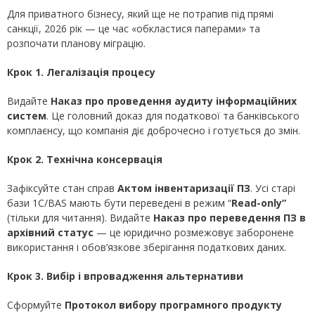
Для приватного бізнесу, який ще не потрапив під прямі
санкції, 2026 рік — це час «обкластися паперами» та
розпочати планову міграцію.
Крок 1. Легалізація процесу
Видайте
Наказ про проведення аудиту інформаційних
систем
. Це головний доказ для податкової та банківського
комплаєнсу, що компанія діє доброчесно і готується до змін.
Крок 2. Технічна консервація
Зафіксуйте стан справ
Актом інвентаризації ПЗ
. Усі старі
бази 1С/BAS мають бути переведені в режим “
Read-only
”
(тільки для читання). Видайте
Наказ про переведення ПЗ в
архівний статус
— це юридично розмежовує заборонене
використання і обов’язкове зберігання податкових даних.
Крок 3. Вибір і впровадження альтернативи
Сформуйте
Протокол вибору програмного продукту