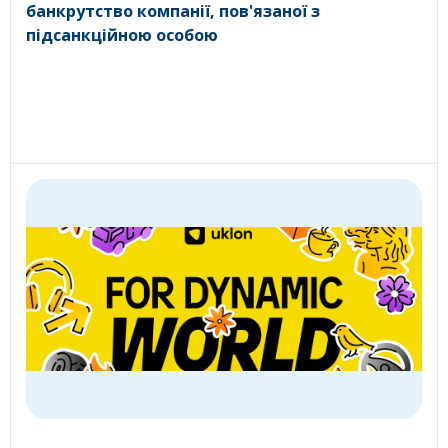
банкрутство компанії, пов'язаної з
підсанкційною особою