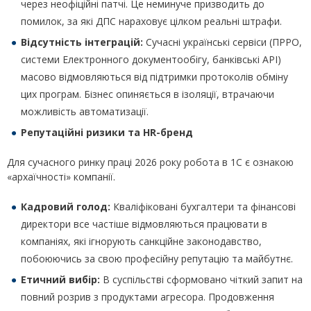
через неофіційні патчі. Це неминуче призводить до
помилок, за які ДПС нараховує цілком реальні штрафи.
Відсутність інтеграцій:
Сучасні українські сервіси (ПРРО,
системи Електронного документообігу, банківські API)
масово відмовляються від підтримки протоколів обміну
цих програм. Бізнес опиняється в ізоляції, втрачаючи
можливість автоматизації.
Репутаційні ризики та HR-бренд
Для сучасного ринку праці 2026 року робота в 1С є ознакою
«архаїчності» компанії.
Кадровий голод:
Кваліфіковані бухгалтери та фінансові
директори все частіше відмовляються працювати в
компаніях, які ігнорують санкційне законодавство,
побоюючись за свою професійну репутацію та майбутнє.
Етичний вибір:
В суспільстві сформовано чіткий запит на
повний розрив з продуктами агресора. Продовження