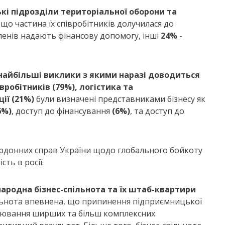
кі підрозділи територіальної оборони та
що частина їх співробітників долучилася до
енів надають фінансову допомогу, інші
24%
-
найбільші виклики з якими наразі доводиться
вробітників (79%), логістика та
ії (21%)
були визначені представниками бізнесу як
6%)
, доступ до фінансування
(6%)
, та доступ до
ордонних справ України щодо глобального бойкоту
ть в росії.
ародна бізнес-спільнота та їх штаб-квартири
ільнота впевнена, що припинення підприємницької
лобіювання ширших та більш комплексних