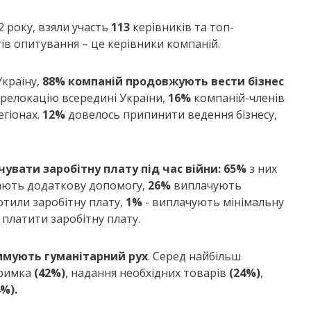
2 року, взяли участь
113
керівників та топ-
в опитування – це керівники компаній.
країну,
88%
компаній продовжують вести бізнес
релокацію всередині України,
16%
компаній-членів
егіонах.
12%
довелось припинити ведення бізнесу,
вати заробітну плату під час війни: 65%
з них
дають додаткову допомогу,
26%
виплачують
отили заробітну плату,
1%
- виплачують мінімальну
платити заробітну плату.
имують гуманітарний рух
. Серед найбільш
тримка
(42%)
, надання необхідних товарів
(24%)
,
4%).