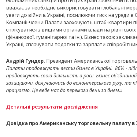
економічних санкцій проти цих країн забезпечить поз
вважає за необхідне використовувати глобальні мер
уваги до війни в Україні, посилюючи тиск на уряди в 
Компанії-члени Палати заохочують штаб-квартири під
спілкуватися з вищими органами влади на рівні своїх
(фінансової, гуманітарної та ін.). Бізнес також закли
Україні, сплачувати податки та зарплати співробітн
Андрій Гундер
, Президент Американської торговельн
Палати продовжують вести бізнес в Україні. 86% - пі
продовжують свою діяльність в росії. Бізнес об’єднаний
захищаючи, долучаючись до волонтерського руху, та під
працюємо. Це веде нас до перемоги день за днем.»
Детальні результати дослідження
Довідка про Американську торговельну палату в У