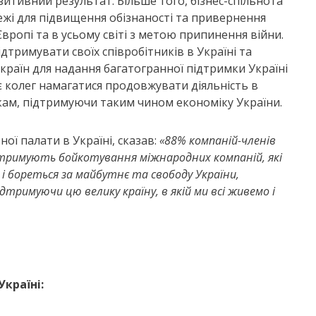
итивний результат. Більше того, бізнес-спільнота
ежі для підвищення обізнаності та привернення
Європі та в усьому світі з метою припинення війни.
тримувати своїх співробітників в Україні та
 країн для надання багатогранної підтримки Україні
кає колег намагатися продовжувати діяльність в
икам, підтримуючи таким чином економіку України.
ої палати в Україні, сказав:
«
88% компаній-членів
дтримують бойкотування міжнародних компаній, які
 і бореться за майбутнє та свободу України,
тримуючи цю велику країну, в якій ми всі живемо і
країні: