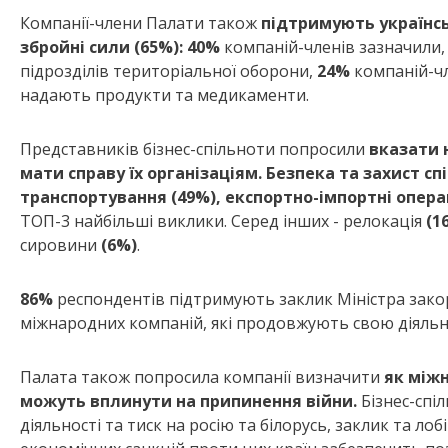
Компанії-члени Палати також
підтримують українсь
збройні сили (65%): 40%
компаній-членів зазначили, 
підрозділів територіальної оборони,
24%
компаній-чл
надають продукти та медикаменти.
Представників бізнес-спільноти попросили
вказати 
мати справу їх організаціям. Безпека та захист спі
транспортування (49%), експортно-імпортні операц
ТОП-3 найбільші виклики. Серед інших - релокація
(1
сировини
(6%)
.
86%
респондентів підтримують заклик Міністра зак
міжнародних компаній, які продовжують свою діяльніс
Палата також попросила компанії визначити
як міжн
можуть вплинути на припинення війни.
Бізнес-сп
діяльності та тиск на росію та білорусь, заклик та 