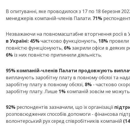
В опитуванні, яке проводилося з 17 по 18 березня 202
менеджерів компаній-членів Палати.
71%
респонденті
Незважаючи на повномасштабне вторгнення росії в У
в Україні:
45%
частково функціонують,
18%
провели 
повністю функціонують,
6%
закрили офіси в деяких р
6%
із них повністю припинили діяльність.
95% компаній-членів Палати продовжують виплачу
виплачують заробітну плату в повному обсязі та на
заробітну плату в повному обсязі,
8%
- частково скор
заробітну плату. Лише
1%
компаній зовсім не можуть 
92%
респондентів зазначили, що їх організації
підтр
розповсюджених способів допомоги - фінансова під
волонтерський рух серед співробітників компаній
(1