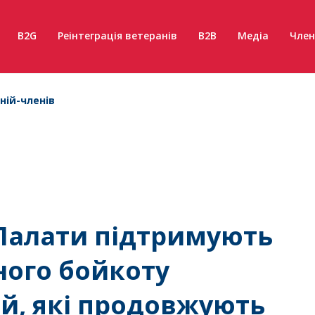
B2G
Реінтеграція ветеранів
B2B
Медіа
Член
ній-членів
 Палати підтримують
ного бойкоту
й, які продовжують