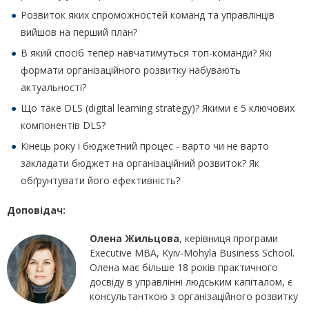
Розвиток яких спроможностей команд та управлінців
вийшов на перший план?
В який спосіб тепер навчатимуться топ-команди? Які
формати організаційного розвитку набувають
актуальності?
Що таке DLS (digital learning strategy)? Якими є 5 ключових
компонентів DLS?
Кінець року і бюджетний процес - варто чи не варто
закладати бюджет на організаційний розвиток? Як
обґрунтувати його ефективність?
Доповідач:
Олена Жильцова
, керівниця програми
Executive MBA, Kyiv-Mohyla Business School.
Олена має більше 18 років практичного
досвіду в управлінні людським капіталом, є
консультанткою з організаційного розвитку