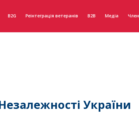
B2G
Реінтеграція ветеранів
B2B
Медіа
Член
Незалежності України