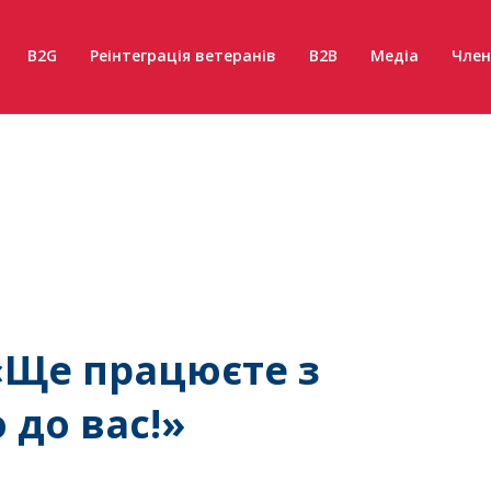
B2G
Реінтеграція ветеранів
B2B
Медіа
Член
«Ще працюєте з
 до вас!»