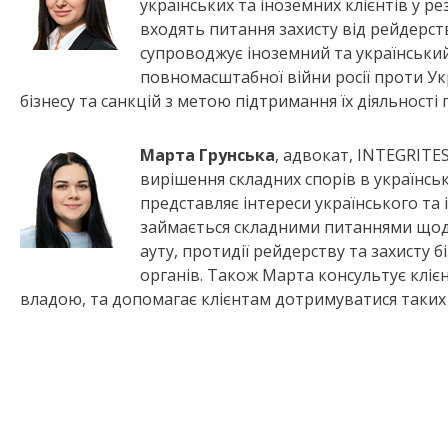
українських та іноземних клієнтів у р
входять питання захисту від рейдерст
супроводжує іноземний та український 
повномасштабної війни росії проти Укр
бізнесу та санкцій з метою підтримання їх діяльності 
Марта Грунська
, адвокат, INTEGRITE
вирішення складних спорів в українськ
представляє інтереси українського та 
займається складними питаннями щодо 
ауту, протидії рейдерству та захисту 
органів. Також Марта консультує кліє
владою, та допомагає клієнтам дотримуватися таких 