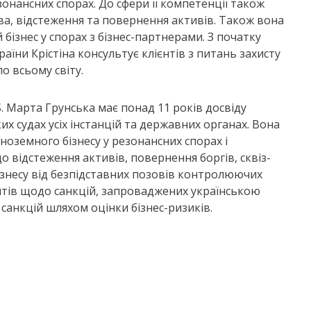
езонансних спорах. До сфери її компетенції також
ва, відстеження та повернення активів. Також вона
бізнес у спорах з бізнес-партнерами. З початку
аїни Крістіна консультує клієнтів з питань захисту
по всьому світу.
S. Марта Грунська має понад 11 років досвіду
их судах усіх інстанцій та державних органах. Вона
іноземного бізнесу у резонансних спорах і
відстеження активів, повернення боргів, сквіз-
бізнесу від безпідставних позовів контролюючих
нтів щодо санкцій, запроваджених українською
санкцій шляхом оцінки бізнес-ризиків.