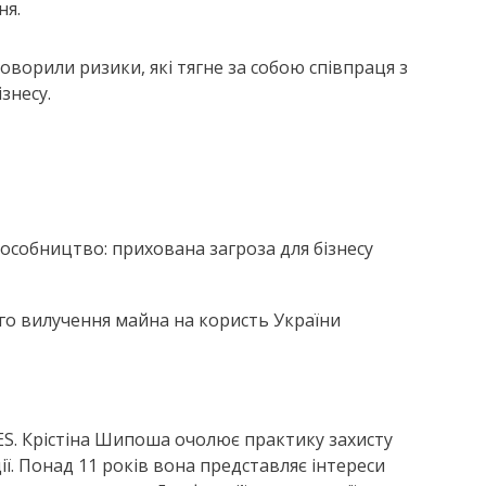
ня.
ворили ризики, які тягне за собою співпраця з
ізнесу.
особництво: прихована загроза для бізнесу
ого вилучення майна на користь України
ES. Крістіна Шипоша очолює практику захисту
ії. Понад 11 років вона представляє інтереси