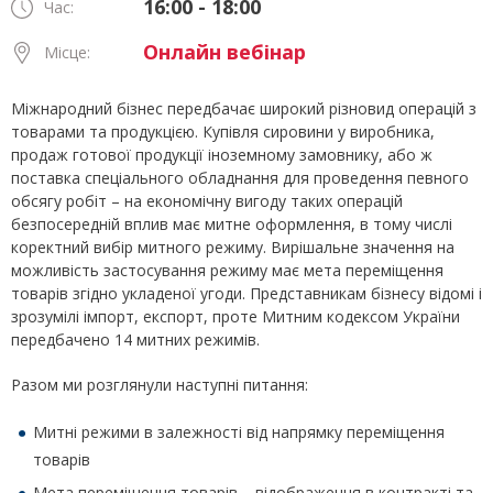
16:00 - 18:00
Час:
Онлайн вебінар
Місце:
Міжнародний бізнес передбачає широкий різновид операцій з
товарами та продукцією. Купівля сировини у виробника,
продаж готової продукції іноземному замовнику, або ж
поставка спеціального обладнання для проведення певного
обсягу робіт – на економічну вигоду таких операцій
безпосередній вплив має митне оформлення, в тому числі
коректний вибір митного режиму. Вирішальне значення на
можливість застосування режиму має мета переміщення
товарів згідно укладеної угоди. Представникам бізнесу відомі і
зрозумілі імпорт, експорт, проте Митним кодексом України
передбачено 14 митних режимів.
Разом ми розглянули наступні питання:
Митні режими в залежності від напрямку переміщення
товарів
Мета переміщення товарів – відображення в контракті та