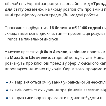
«Делойт» в Україні запрошує на онлайн-захід
«Тренди
для світу без меж»
, на якому розповість про зміни 
нині трансформуються традиційні моделі роботи.
Трансляція відбудеться
16 березня об 11:00 годині
(з
складатиметься із двох частин — презентації результа
Trends та панельної дискусії.
У межах презентації
Яків Акулов
, керівник практики 
та
Михайло Шевченко
, старший консультант Human C
розкажуть про ключові тренди у сфері людського капіта
впровадження нових підходів. Окрім того, продемон
як відрізняються очікування української бізнес-спі
як змінюються очікування працівників залежно від 
які практики варто врахувати під час побудови ціл