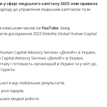
 у сфері людського капіталу 2023: нові правила
підходу до управління людським капіталом та як
а київським часом) на
YouTube
. Захід
тів дослідження 2023 Deloitte Global Human Capital
Human Capital Advisory Services «Делойт» в Україні,
apital Advisory Services «Делойт» в Україні,
лу і готовність організацій в Україні та у світі до
струють:
льноти від глобальних результатів;
ролі лідерів;
ьової моделі роботи.