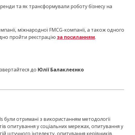
 тренди та як трансформували роботу бізнесу на
омпанії, міжнародної FMCG-компанії, а також одного
хідно пройти реєстрацію
за посиланням
.
 звертайтеся до
Юлії Балаклеєнко
ends були отримані з використанням методології
тів опитування у соціальних мережах, опитування у
гій штучного інтелекту, опитування керівників