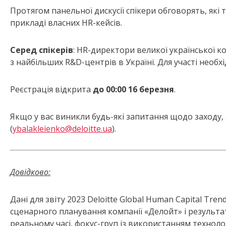
Протягом панельної дискусії спікери обговорять, які
прикладі власних HR-кейсів.
Серед спікерів
: HR-директори великої української к
з найбільших R&D-центрів в Україні. Для участі необ
Реєстрація відкрита
до 00:00 16 березня
.
Якщо у вас виникли будь-які запитання щодо заходу,
(
ybalakleienko@deloitte.ua
).
Довідково:
Дані для звіту 2023 Deloitte Global Human Capital Tr
сценарного планування компанії «Делойт» і результа
реальному часі, фокус-груп із використанням техноло