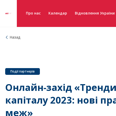
Про нас
Календар
Відновлення України
Назад
Події партнерів
Онлайн-захід «Тренди
капіталу 2023: нові пр
меж»