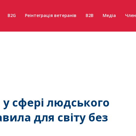
B2G
Реінтеграція ветеранів
B2B
Медіа
Член
 у сфері людського
авила для світу без