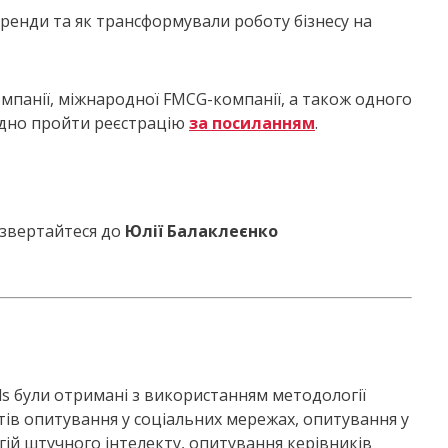
 тренди та як трансформували роботу бізнесу на
омпанії, міжнародної FMCG-компанії, а також одного
хідно пройти реєстрацію
за посиланням
.
 звертайтеся до
Юлії Балаклеєнко
ends були отримані з використанням методології
тів опитування у соціальних мережах, опитування у
гій штучного інтелекту, опитування керівників