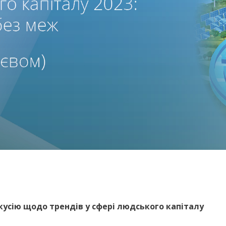
усію щодо трендів у сфері людського капіталу