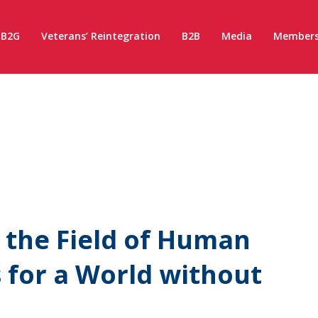
B2G
Veterans’ Reintegration
B2B
Media
Members
 the Field of Human
 for a World without