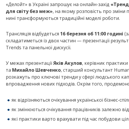
«Делойт» в Україні запрошує на онлайн-захід
«Тренди
для світу без меж»
, на якому розповість про зміни 
нині трансформуються традиційні моделі роботи.
Трансляція відбудеться
16 березня об 11:00 годині
(з
складатиметься із двох частин — презентації результа
Trends та панельної дискусії.
У межах презентації
Яків Акулов
, керівник практики 
та
Михайло Шевченко
, старший консультант Human C
розкажуть про ключові тренди у сфері людського капіта
впровадження нових підходів. Окрім того, продемон
як відрізняються очікування української бізнес-спі
як змінюються очікування працівників залежно від 
які практики варто врахувати під час побудови ціл