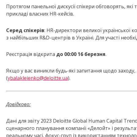
Протягом панельної дискусії спікери обговорять, які
прикладі власних HR-кейсів.
Серед спікерів
: HR-директори великої української к
з найбільших R&D-центрів в Україні. Для участі необ
Реєстрація відкрита
до 00:00 16 березня
.
Якщо у вас виникли будь-які запитання щодо заходу,
(
ybalakleienko@deloitte.ua
).
Довідково:
Дані для звіту 2023 Deloitte Global Human Capital Tr
сценарного планування компанії «Делойт» і результа
реальному часі, фокус-груп із використанням техноло