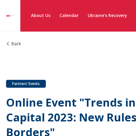
About Us
Calendar
Ukraine’s Recovery
Back
Partners’ Events
Online Event "Trends in
Capital 2023: New Rules
Borders"