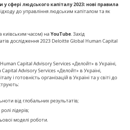
 у сфері людського капіталу 2023: нові правила
підходу до управління людським капіталом та як
а київським часом) на
YouTube
. Захід
тів дослідження 2023 Deloitte Global Human Capital
Human Capital Advisory Services «Делойт» в Україні,
apital Advisory Services «Делойт» в Україні,
лу і готовність організацій в Україні та у світі до
струють:
льноти від глобальних результатів;
ролі лідерів;
ьової моделі роботи.