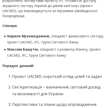
розробленої експертами проекту IFC «Розвиток доступу
аграрного сектору України до ринків капіталу» (проект
UACMD), що впроваджується за підтримки Швейцарської
Конфедерації.
Спікери:
Кирило Мухомедзянов,
спеціаліст фінансового сектору,
проект UACMD, IFC, Група Світового банку
Максим Башутін,
спеціаліст з розвитку бізнесу, проект
UACMD, IFC, Група Світового банку
Порядок денний:
Проект UACMD: короткий огляд цілей та задач
Сек’юритизація – визначення, світовий досвід
та можливості для України
Перспективи та плани щодо впровадження