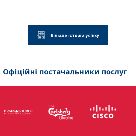
Більше історій успіху
Офіційні постачальники послуг