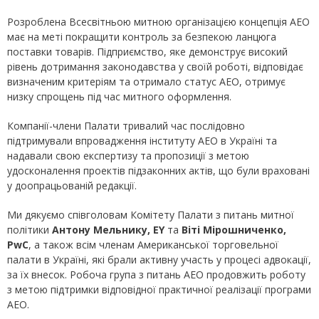
Розроблена Всесвітньою митною організацією концепція АЕО
має на меті покращити контроль за безпекою ланцюга
поставки товарів. Підприємство, яке демонструє високий
рівень дотримання законодавства у своїй роботі, відповідає
визначеним критеріям та отримало статус АЕО, отримує
низку спрощень під час митного оформлення.
Компанії-члени Палати тривалий час послідовно
підтримували впровадження інституту АЕО в Україні та
надавали свою експертизу та пропозиції з метою
удосконалення проектів підзаконних актів, що були враховані
у доопрацьованій редакції.
Ми дякуємо співголовам Комітету Палати з питань митної
політики
Антону Мельнику, EY
та
Віті Мірошниченко,
PwC
, а також всім членам Американської торговельної
палати в Україні, які брали активну участь у процесі адвокації,
за їх внесок. Робоча група з питань АЕО продовжить роботу
з метою підтримки відповідної практичної реалізації програми
АЕО.