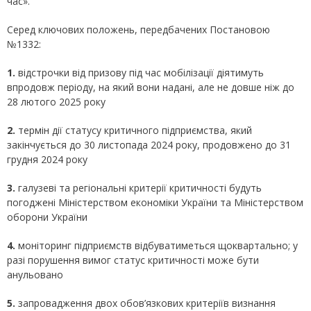
час».
Серед ключових положень, передбачених Постановою
№1332:
1.
відстрочки від призову під час мобілізації діятимуть
впродовж періоду, на який вони надані, але не довше ніж до
28 лютого 2025 року
2.
термін дії статусу критичного підприємства, який
закінчується до 30 листопада 2024 року, продовжено до 31
грудня 2024 року
3.
галузеві та регіональні критерії критичності будуть
погоджені Міністерством економіки України та Міністерством
оборони України
4.
моніторинг підприємств відбуватиметься щоквартально; у
разі порушення вимог статус критичності може бути
анульовано
5.
запровадження двох обов’язкових критеріїв визнання