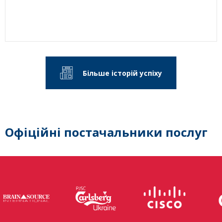
Більше історій успіху
Офіційні постачальники послуг